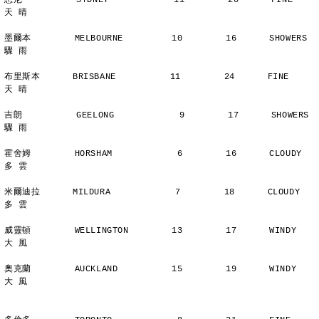
悉尼          SYDNEY            11        20      FINE          
天 晴
墨爾本        MELBOURNE         10        16      SHOWERS       
驟 雨
布里斯本      BRISBANE          11        24      FINE          
天 晴
吉朗          GEELONG            9        17      SHOWERS       
驟 雨
霍舍姆        HORSHAM            6        16      CLOUDY        
多 雲
米爾迪拉      MILDURA            7        18      CLOUDY        
多 雲
威靈頓        WELLINGTON        13        17      WINDY         
大 風
奧克蘭        AUCKLAND          15        19      WINDY         
大 風