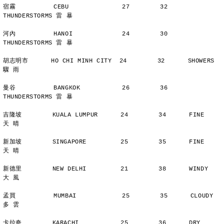
宿霧          CEBU              27        32      
THUNDERSTORMS 雷 暴
河內          HANOI             24        30      
THUNDERSTORMS 雷 暴
胡志明市      HO CHI MINH CITY  24        32      SHOWERS       
驟 雨
曼谷          BANGKOK           26        36      
THUNDERSTORMS 雷 暴
吉隆坡        KUALA LUMPUR      24        34      FINE          
天 晴
新加坡        SINGAPORE         25        35      FINE          
天 晴
新德里        NEW DELHI         21        38      WINDY         
大 風
孟買          MUMBAI            25        35      CLOUDY        
多 雲
卡拉奇        KARACHI           25        36      DRY           