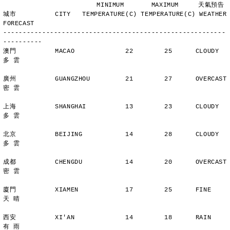
                        MINIMUM       MAXIMUM     天氣預告
城市          CITY   TEMPERATURE(C) TEMPERATURE(C) WEATHER 
FORECAST
---------------------------------------------------------
----------
澳門          MACAO             22        25      CLOUDY        
多 雲
廣州          GUANGZHOU         21        27      OVERCAST      
密 雲
上海          SHANGHAI          13        23      CLOUDY        
多 雲
北京          BEIJING           14        28      CLOUDY        
多 雲
成都          CHENGDU           14        20      OVERCAST      
密 雲
廈門          XIAMEN            17        25      FINE          
天 晴
西安          XI'AN             14        18      RAIN          
有 雨