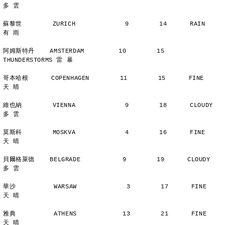
多 雲
蘇黎世        ZURICH             9        14      RAIN          
有 雨
阿姆斯特丹    AMSTERDAM         10        15      
THUNDERSTORMS 雷 暴
哥本哈根      COPENHAGEN        11        15      FINE          
天 晴
維也納        VIENNA             9        18      CLOUDY        
多 雲
莫斯科        MOSKVA             4        16      FINE          
天 晴
貝爾格萊德    BELGRADE           9        19      CLOUDY        
多 雲
華沙          WARSAW             3        17      FINE          
天 晴
雅典          ATHENS            13        21      FINE          
天 晴