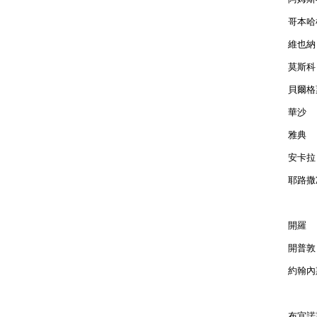
哥本哈根
維也納 
莫斯科 
貝爾格萊
華沙  
雅典  
安卡拉 
耶路撒冷
開羅  
開普敦 
約翰內斯
布宜諾斯