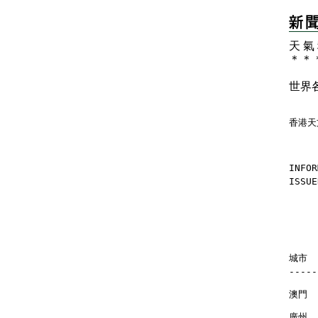
天 氣
＊
＊
世界
香港天
INFOR
ISSUE
    
    
城市   
-----
澳門  
廣州  