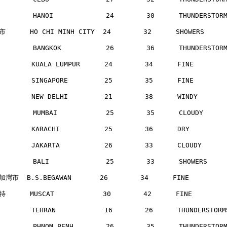
        HANOI             24        30      THUNDERSTO
      HO CHI MINH CITY  24        32      SHOWERS    
        BANGKOK           26        36      THUNDERSTO
       KUALA LUMPUR      24        34      FINE       
       SINGAPORE         25        35      FINE       
       NEW DELHI         21        38      WINDY      
        MUMBAI            25        35      CLOUDY    
       KARACHI           25        36      DRY        
       JAKARTA           26        33      CLOUDY     
        BALI              25        33      SHOWERS   
灣市  B.S.BEGAWAN       26        34      FINE        
      MUSCAT            30        42      FINE       
       TEHRAN            16        26      THUNDERSTOR
        PHNOM PENH        26        35      THUNDERSTO