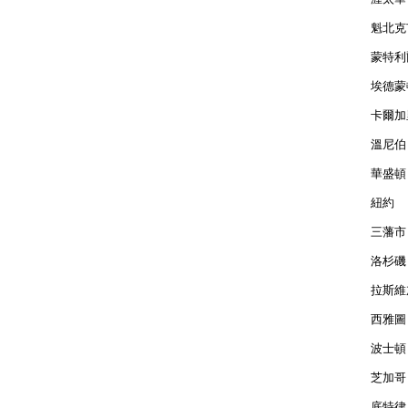
魁北克市
蒙特利爾
埃德蒙頓
卡爾加里
溫尼伯 
華盛頓 
紐約  
三藩市 
洛杉磯 
拉斯維加
西雅圖 
波士頓 
芝加哥 
底特律 