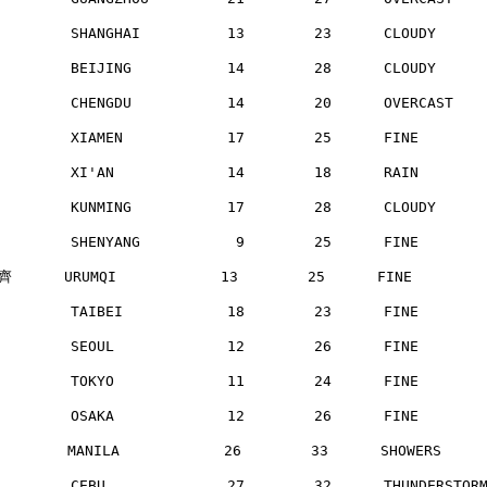
        SHANGHAI          13        23      CLOUDY    
        BEIJING           14        28      CLOUDY    
        CHENGDU           14        20      OVERCAST  
        XIAMEN            17        25      FINE      
        XI'AN             14        18      RAIN      
        KUNMING           17        28      CLOUDY    
        SHENYANG           9        25      FINE      
      URUMQI            13        25      FINE       
        TAIBEI            18        23      FINE      
        SEOUL             12        26      FINE      
        TOKYO             11        24      FINE      
        OSAKA             12        26      FINE      
       MANILA            26        33      SHOWERS    
        CEBU              27        32      THUNDERSTO