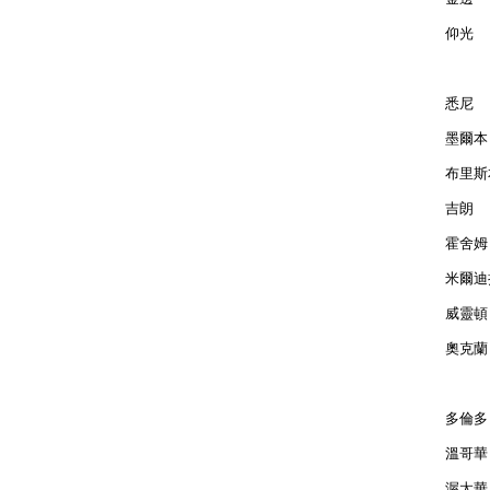
仰光  
悉尼  
墨爾本 
布里斯本
吉朗  
霍舍姆 
米爾迪拉
威靈頓 
奧克蘭 
多倫多 
溫哥華 
渥太華 