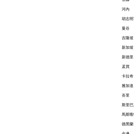
河內  
胡志明市
曼谷  
吉隆坡 
新加坡 
新德里 
孟買  
卡拉奇 
雅加達 
峇里  
斯里巴加
馬斯喀特
德黑蘭 
金邊  