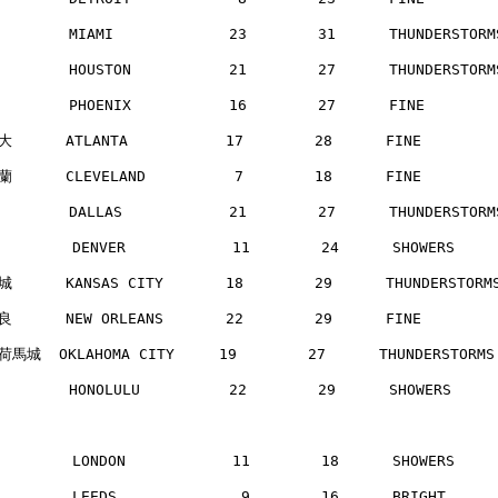
       MIAMI             23        31      THUNDERSTOR
       HOUSTON           21        27      THUNDERSTOR
       PHOENIX           16        27      FINE       
      ATLANTA           17        28      FINE       
      CLEVELAND          7        18      FINE       
       DALLAS            21        27      THUNDERSTOR
        DENVER            11        24      SHOWERS   
      KANSAS CITY       18        29      THUNDERSTOR
      NEW ORLEANS       22        29      FINE       
馬城  OKLAHOMA CITY     19        27      THUNDERSTORM
       HONOLULU          22        29      SHOWERS    
        LONDON            11        18      SHOWERS   
        LEEDS              9        16      BRIGHT    