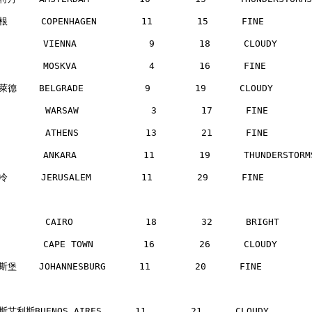
      COPENHAGEN        11        15      FINE       
       VIENNA             9        18      CLOUDY     
       MOSKVA             4        16      FINE       
德    BELGRADE           9        19      CLOUDY      
        WARSAW             3        17      FINE      
        ATHENS            13        21      FINE      
       ANKARA            11        19      THUNDERSTOR
      JERUSALEM         11        29      FINE       
        CAIRO             18        32      BRIGHT    
       CAPE TOWN         16        26      CLOUDY     
堡    JOHANNESBURG      11        20      FINE        
艾利斯BUENOS AIRES      11        21      CLOUDY      