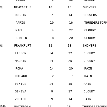
      NEWCASTLE         10        15      SHOWERS    
       DUBLIN             7        14      SHOWERS    
        PARIS             10        16      THUNDERSTO
        NICE              14        22      CLOUDY    
        BERLIN             8        20      CLOUDY    
      FRANKFURT         12        18      SHOWERS    
       LISBON            14        22      CLOUDY     
       MADRID            14        25      CLOUDY     
        ROMA              14        20      RAIN      
        MILANO            12        17      RAIN      
       VENICE            14        15      RAIN       
       GENEVA             9        17      CLOUDY     
       ZURICH             9        14      RAIN       
丹    AMSTERDAM         10        15      THUNDERSTORM