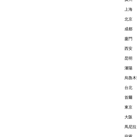
上海  
北京  
成都  
廈門  
西安  
昆明  
瀋陽  
烏魯木齊
台北  
首爾  
東京  
大阪  
馬尼拉 
宿霧  