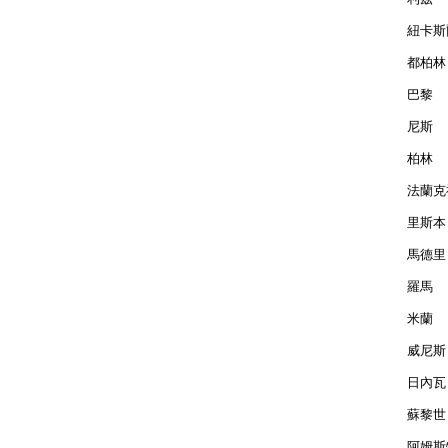
紐卡斯爾
都柏林 
巴黎  
尼斯  
柏林  
法蘭克福
里斯本 
馬德里 
羅馬  
米蘭  
威尼斯 
日內瓦 
蘇黎世 
阿姆斯特