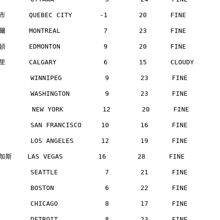
      QUEBEC CITY       -1        20      FINE       
      MONTREAL           7        23      FINE       
      EDMONTON           9        20      FINE       
      CALGARY            6        15      CLOUDY     
       WINNIPEG           9        23      FINE       
       WASHINGTON         9        23      FINE       
        NEW YORK          12        20      FINE      
       SAN FRANCISCO     10        16      FINE       
       LOS ANGELES       12        19      FINE       
斯    LAS VEGAS         16        28      FINE        
       SEATTLE            7        21      FINE       
       BOSTON             6        22      FINE       
       CHICAGO            8        17      FINE       
       DETROIT            8        23      FINE       