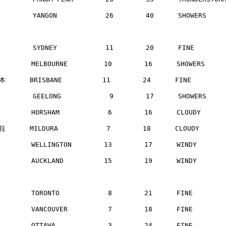
        YANGON            26        40      SHOWERS   
        SYDNEY            11        20      FINE      
       MELBOURNE         10        16      SHOWERS    
      BRISBANE          11        24      FINE       
        GEELONG            9        17      SHOWERS   
       HORSHAM            6        16      CLOUDY     
      MILDURA            7        18      CLOUDY     
       WELLINGTON        13        17      WINDY      
       AUCKLAND          15        19      WINDY      
       TORONTO            8        21      FINE       
       VANCOUVER          7        18      FINE       
       OTTAWA             3        24      FINE       