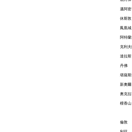
邁阿密 
休斯敦 
鳳凰城 
阿特蘭大
克利夫蘭
達拉斯 
丹佛  
堪薩斯城
新奧爾良
奧克拉荷
檀香山 
倫敦  
利茲  