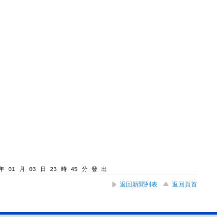
 01 月 03 日 23 時 45 分 發 出
返回新聞列表
返回頁首