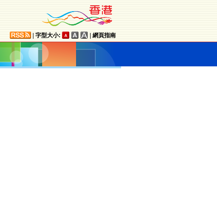
|
字型大小:
|
網頁指南