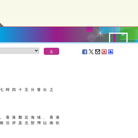
 七 時 四 十 五 分 發 出 之
 。 香 港 鄰 近 海 域 、 香 港
 南 沿 岸 及 北 部 灣 以 南 吹