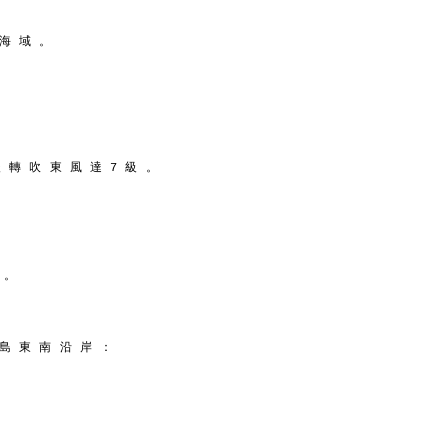
 海 域 。
後 轉 吹 東 風 達 7 級 。
 。
 島 東 南 沿 岸 ：