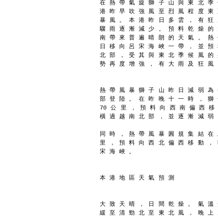
在 熱 帶 氣 旋 獅 子 山 與 東 北 季
港 昨 早 吹 強 風 至 烈 風 程 度 東
暴 風 。 本 港 昨 日 多 雲 ， 有 狂
驟 雨 逐 漸 減 少 。 預 料 乾 燥 的
南 帶 來 普 遍 晴 朗 的 天 氣 。 熱
日 移 向 呂 宋 海 峽 一 帶 ， 並 預
北 部 ， 受 其 與 東 北 季 候 風 的
勢 再 度 增 強 ， 有 大 雨 及 狂 風
熱 帶 風 暴 獅 子 山 昨 日 減 弱 為
部 登 陸 。 在 昨 晚 十 一 時 ， 獅
70 公 里 ， 預 料 向 西 南 偏 西 移
橫 過 越 南 北 部 ， 並 逐 漸 減 弱
同 時 ， 熱 帶 風 暴 圓 規 集 結 在 
里 ， 預 料 向 西 北 偏 西 移 動 ， 
宋 海 峽 。
本 港 地 區 天 氣 預 測
大 致 天 晴 ， 日 間 乾 燥 。 氣 溫 
緩 至 清 勁 北 至 東 北 風 ， 晚 上