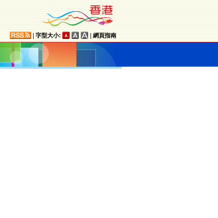
|
字型大小:
|
網頁指南