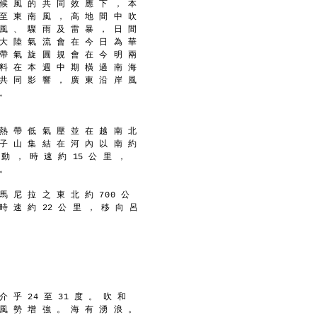
 候 風 的 共 同 效 應 下 ， 本
 至 東 南 風 ， 高 地 間 中 吹
 風 、 驟 雨 及 雷 暴 ， 日 間
 大 陸 氣 流 會 在 今 日 為 華
 帶 氣 旋 圓 規 會 在 今 明 兩
 料 在 本 週 中 期 橫 過 南 海
 共 同 影 響 ， 廣 東 沿 岸 風
 。
 熱 帶 低 氣 壓 並 在 越 南 北
 子 山 集 結 在 河 內 以 南 約
 動 ， 時 速 約 15 公 里 ，
 。
馬 尼 拉 之 東 北 約 700 公
時 速 約 22 公 里 ， 移 向 呂
介 乎 24 至 31 度 。 吹 和
 風 勢 增 強 。 海 有 湧 浪 。