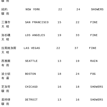
驟 雨
紐約          NEW YORK          22        24      SHOWERS       
驟 雨
三藩市        SAN FRANCISCO     15        22      FINE          
天 晴
洛杉磯        LOS ANGELES       19        33      FINE          
天 晴
拉斯維加斯    LAS VEGAS         22        37      FINE          
天 晴
西雅圖        SEATTLE           13        19      RAIN          
有 雨
波士頓        BOSTON            18        24      FOG           
有 霧
芝加哥        CHICAGO           16        18      SHOWERS       
驟 雨
底特律        DETROIT           13        16      SHOWERS       
驟 雨