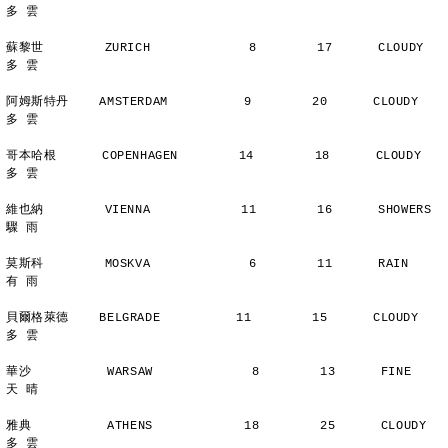
多 雲
蘇黎世        ZURICH             8        17      CLOUDY        
多 雲
阿姆斯特丹    AMSTERDAM          9        20      CLOUDY        
多 雲
哥本哈根      COPENHAGEN        14        18      CLOUDY        
多 雲
維也納        VIENNA            11        16      SHOWERS       
驟 雨
莫斯科        MOSKVA             6        11      RAIN          
有 雨
貝爾格萊德    BELGRADE          11        15      CLOUDY        
多 雲
華沙          WARSAW             8        13      FINE          
天 晴
雅典          ATHENS            18        25      CLOUDY        
多 雲