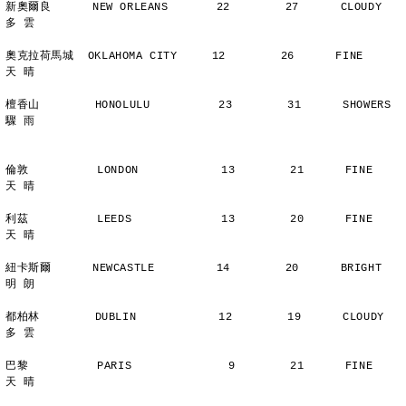
新奧爾良      NEW ORLEANS       22        27      CLOUDY        
多 雲
奧克拉荷馬城  OKLAHOMA CITY     12        26      FINE          
天 晴
檀香山        HONOLULU          23        31      SHOWERS       
驟 雨
倫敦          LONDON            13        21      FINE          
天 晴
利茲          LEEDS             13        20      FINE          
天 晴
紐卡斯爾      NEWCASTLE         14        20      BRIGHT        
明 朗
都柏林        DUBLIN            12        19      CLOUDY        
多 雲
巴黎          PARIS              9        21      FINE          
天 晴