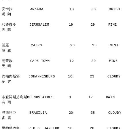
安卡拉        ANKARA            13        23      BRIGHT        
明 朗
耶路撒冷      JERUSALEM         19        29      FINE          
天 晴
開羅          CAIRO             23        35      MIST          
薄 霧
開普敦        CAPE TOWN         12        29      FINE          
天 晴
約翰內斯堡    JOHANNESBURG      10        23      CLOUDY        
多 雲
布宜諾斯艾利斯BUENOS AIRES       9        17      RAIN          
有 雨
巴西利亞      BRASILIA          20        35      CLOUDY        
多 雲
里約熱內盧    RIO DE JANEIRO    18        28      CLOUDY        