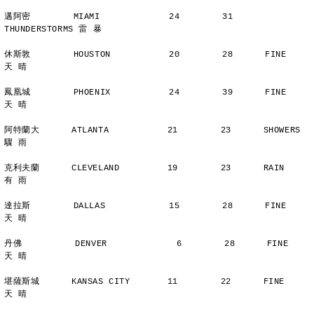
邁阿密        MIAMI             24        31      
THUNDERSTORMS 雷 暴
休斯敦        HOUSTON           20        28      FINE          
天 晴
鳳凰城        PHOENIX           24        39      FINE          
天 晴
阿特蘭大      ATLANTA           21        23      SHOWERS       
驟 雨
克利夫蘭      CLEVELAND         19        23      RAIN          
有 雨
達拉斯        DALLAS            15        28      FINE          
天 晴
丹佛          DENVER             6        28      FINE          
天 晴
堪薩斯城      KANSAS CITY       11        22      FINE          
天 晴