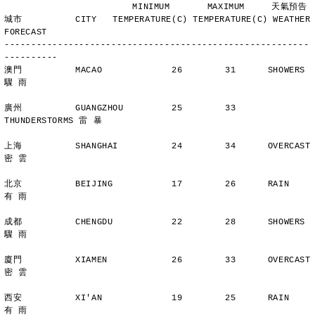
                        MINIMUM       MAXIMUM     天氣預告
城市          CITY   TEMPERATURE(C) TEMPERATURE(C) WEATHER 
FORECAST
---------------------------------------------------------
----------
澳門          MACAO             26        31      SHOWERS       
驟 雨
廣州          GUANGZHOU         25        33      
THUNDERSTORMS 雷 暴
上海          SHANGHAI          24        34      OVERCAST      
密 雲
北京          BEIJING           17        26      RAIN          
有 雨
成都          CHENGDU           22        28      SHOWERS       
驟 雨
廈門          XIAMEN            26        33      OVERCAST      
密 雲
西安          XI'AN             19        25      RAIN          
有 雨