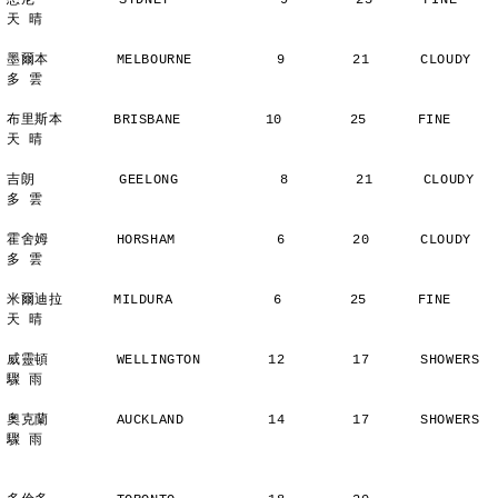
悉尼          SYDNEY             9        25      FINE          
天 晴
墨爾本        MELBOURNE          9        21      CLOUDY        
多 雲
布里斯本      BRISBANE          10        25      FINE          
天 晴
吉朗          GEELONG            8        21      CLOUDY        
多 雲
霍舍姆        HORSHAM            6        20      CLOUDY        
多 雲
米爾迪拉      MILDURA            6        25      FINE          
天 晴
威靈頓        WELLINGTON        12        17      SHOWERS       
驟 雨
奧克蘭        AUCKLAND          14        17      SHOWERS       
驟 雨