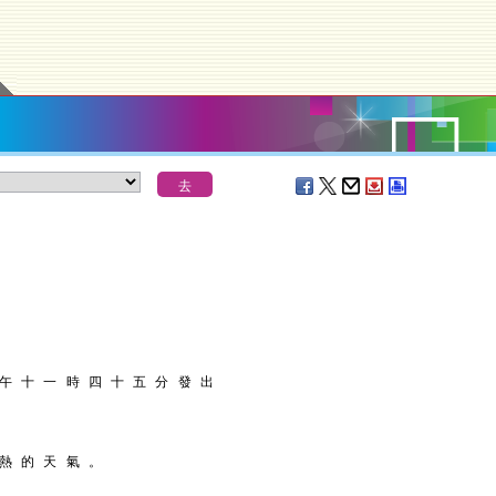
 午 十 一 時 四 十 五 分 發 出
 熱 的 天 氣 。