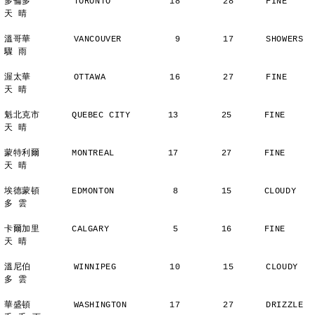
多倫多        TORONTO           18        28      FINE          
天 晴
溫哥華        VANCOUVER          9        17      SHOWERS       
驟 雨
渥太華        OTTAWA            16        27      FINE          
天 晴
魁北克市      QUEBEC CITY       13        25      FINE          
天 晴
蒙特利爾      MONTREAL          17        27      FINE          
天 晴
埃德蒙頓      EDMONTON           8        15      CLOUDY        
多 雲
卡爾加里      CALGARY            5        16      FINE          
天 晴
溫尼伯        WINNIPEG          10        15      CLOUDY        
多 雲
華盛頓        WASHINGTON        17        27      DRIZZLE    