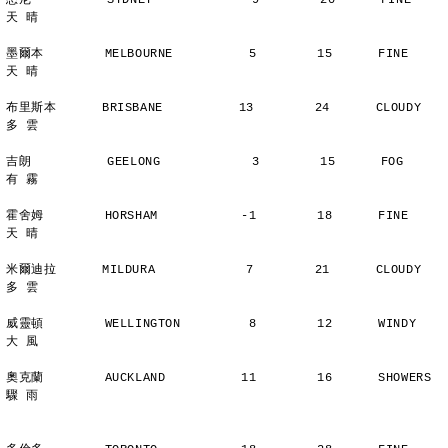
悉尼          SYDNEY             9        20      FINE          
天 晴
墨爾本        MELBOURNE          5        15      FINE          
天 晴
布里斯本      BRISBANE          13        24      CLOUDY        
多 雲
吉朗          GEELONG            3        15      FOG           
有 霧
霍舍姆        HORSHAM           -1        18      FINE          
天 晴
米爾迪拉      MILDURA            7        21      CLOUDY        
多 雲
威靈頓        WELLINGTON         8        12      WINDY         
大 風
奧克蘭        AUCKLAND          11        16      SHOWERS       
驟 雨