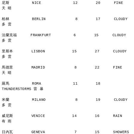
尼斯          NICE              12        20      FINE          
天 晴
柏林          BERLIN             8        17      CLOUDY        
多 雲
法蘭克福      FRANKFURT          6        15      CLOUDY        
多 雲
里斯本        LISBON            15        27      CLOUDY        
多 雲
馬德里        MADRID             8        22      FINE          
天 晴
羅馬          ROMA              11        18      
THUNDERSTORMS 雷 暴
米蘭          MILANO             8        19      CLOUDY        
多 雲
威尼斯        VENICE            14        16      RAIN          
有 雨
日內瓦        GENEVA             7        15      SHOWERS       