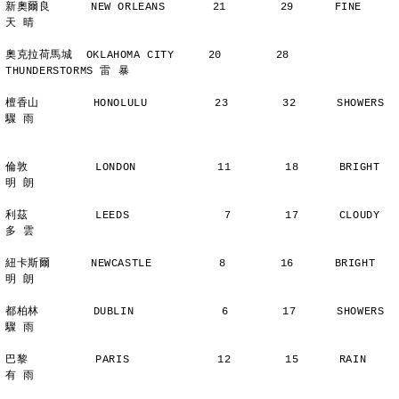
新奧爾良      NEW ORLEANS       21        29      FINE          
天 晴
奧克拉荷馬城  OKLAHOMA CITY     20        28      
THUNDERSTORMS 雷 暴
檀香山        HONOLULU          23        32      SHOWERS       
驟 雨
倫敦          LONDON            11        18      BRIGHT        
明 朗
利茲          LEEDS              7        17      CLOUDY        
多 雲
紐卡斯爾      NEWCASTLE          8        16      BRIGHT        
明 朗
都柏林        DUBLIN             6        17      SHOWERS       
驟 雨
巴黎          PARIS             12        15      RAIN          
有 雨