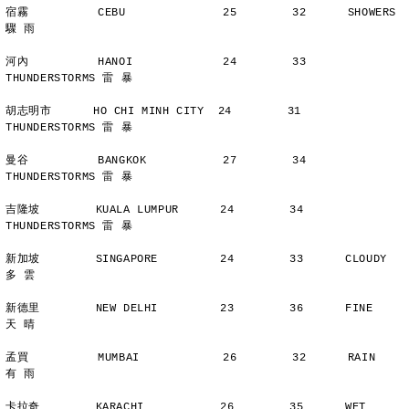
宿霧          CEBU              25        32      SHOWERS       
驟 雨
河內          HANOI             24        33      
THUNDERSTORMS 雷 暴
胡志明市      HO CHI MINH CITY  24        31      
THUNDERSTORMS 雷 暴
曼谷          BANGKOK           27        34      
THUNDERSTORMS 雷 暴
吉隆坡        KUALA LUMPUR      24        34      
THUNDERSTORMS 雷 暴
新加坡        SINGAPORE         24        33      CLOUDY        
多 雲
新德里        NEW DELHI         23        36      FINE          
天 晴
孟買          MUMBAI            26        32      RAIN          
有 雨
卡拉奇        KARACHI           26        35      WET           