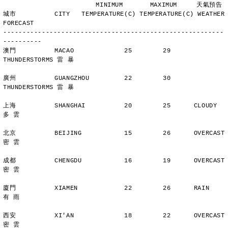
                        MINIMUM       MAXIMUM     天氣預告
城市          CITY   TEMPERATURE(C) TEMPERATURE(C) WEATHER 
FORECAST
---------------------------------------------------------
----------
澳門          MACAO             25        29      
THUNDERSTORMS 雷 暴
廣州          GUANGZHOU         22        30      
THUNDERSTORMS 雷 暴
上海          SHANGHAI          20        25      CLOUDY        
多 雲
北京          BEIJING           15        26      OVERCAST      
密 雲
成都          CHENGDU           16        19      OVERCAST      
密 雲
廈門          XIAMEN            22        26      RAIN          
有 雨
西安          XI'AN             18        22      OVERCAST      
密 雲