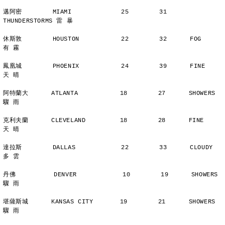
邁阿密        MIAMI             25        31      
THUNDERSTORMS 雷 暴
休斯敦        HOUSTON           22        32      FOG           
有 霧
鳳凰城        PHOENIX           24        39      FINE          
天 晴
阿特蘭大      ATLANTA           18        27      SHOWERS       
驟 雨
克利夫蘭      CLEVELAND         18        28      FINE          
天 晴
達拉斯        DALLAS            22        33      CLOUDY        
多 雲
丹佛          DENVER            10        19      SHOWERS       
驟 雨
堪薩斯城      KANSAS CITY       19        21      SHOWERS       
驟 雨