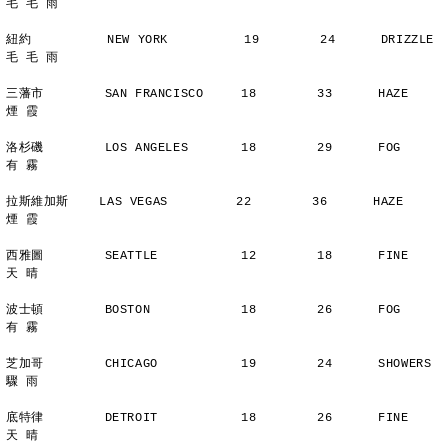
毛 毛 雨
紐約          NEW YORK          19        24      DRIZZLE    
毛 毛 雨
三藩市        SAN FRANCISCO     18        33      HAZE          
煙 霞
洛杉磯        LOS ANGELES       18        29      FOG           
有 霧
拉斯維加斯    LAS VEGAS         22        36      HAZE          
煙 霞
西雅圖        SEATTLE           12        18      FINE          
天 晴
波士頓        BOSTON            18        26      FOG           
有 霧
芝加哥        CHICAGO           19        24      SHOWERS       
驟 雨
底特律        DETROIT           18        26      FINE          
天 晴