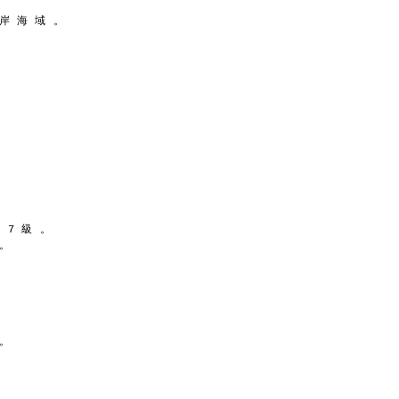
 岸 海 域 。
 7 級 。
 。
 。