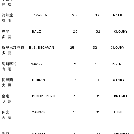
乾 燥
雅加達        JAKARTA           25        32      RAIN          
有 雨
峇里          BALI              26        31      CLOUDY        
多 雲
斯里巴加灣市  B.S.BEGAWAN       25        32      CLOUDY        
多 雲
馬斯喀特      MUSCAT            20        22      RAIN          
有 雨
德黑蘭        TEHRAN            -4         4      WINDY         
大 風
金邊          PHNOM PENH        25        35      BRIGHT        
明 朗
仰光          YANGON            19        35      FINE          
天 晴