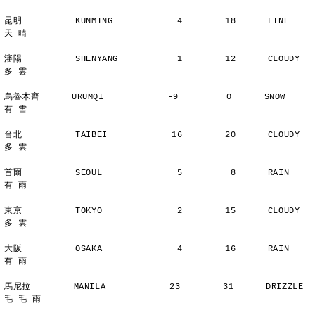
昆明          KUNMING            4        18      FINE          
天 晴
瀋陽          SHENYANG           1        12      CLOUDY        
多 雲
烏魯木齊      URUMQI            -9         0      SNOW          
有 雪
台北          TAIBEI            16        20      CLOUDY        
多 雲
首爾          SEOUL              5         8      RAIN          
有 雨
東京          TOKYO              2        15      CLOUDY        
多 雲
大阪          OSAKA              4        16      RAIN          
有 雨
馬尼拉        MANILA            23        31      DRIZZLE    
毛 毛 雨