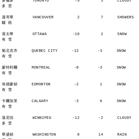
多倫多        TORONTO           -5         3      CLOUDY        
多 雲
溫哥華        VANCOUVER          2         7      SHOWERS       
驟 雨
渥太華        OTTAWA           -10         2      SNOW          
有 雪
魁北克市      QUEBEC CITY      -12        -3      SNOW          
有 雪
蒙特利爾      MONTREAL          -8        -3      SNOW          
有 雪
埃德蒙頓      EDMONTON          -2         1      SNOW          
有 雪
卡爾加里      CALGARY           -3         6      SNOW          
有 雪
溫尼伯        WINNIPEG         -12        -2      CLOUDY        
多 雲
華盛頓        WASHINGTON         8        14      RAIN          