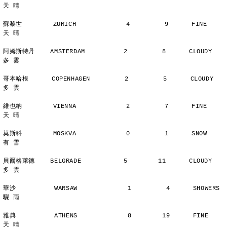
天 晴
蘇黎世        ZURICH             4         9      FINE          
天 晴
阿姆斯特丹    AMSTERDAM          2         8      CLOUDY        
多 雲
哥本哈根      COPENHAGEN         2         5      CLOUDY        
多 雲
維也納        VIENNA             2         7      FINE          
天 晴
莫斯科        MOSKVA             0         1      SNOW          
有 雪
貝爾格萊德    BELGRADE           5        11      CLOUDY        
多 雲
華沙          WARSAW             1         4      SHOWERS       
驟 雨
雅典          ATHENS             8        19      FINE          
天 晴