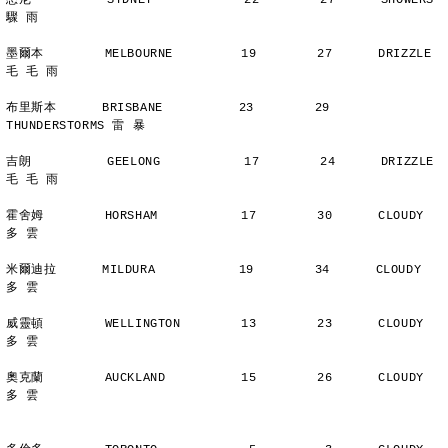
悉尼          SYDNEY            22        27      SHOWERS       
驟 雨
墨爾本        MELBOURNE         19        27      DRIZZLE    
毛 毛 雨
布里斯本      BRISBANE          23        29      
THUNDERSTORMS 雷 暴
吉朗          GEELONG           17        24      DRIZZLE    
毛 毛 雨
霍舍姆        HORSHAM           17        30      CLOUDY        
多 雲
米爾迪拉      MILDURA           19        34      CLOUDY        
多 雲
威靈頓        WELLINGTON        13        23      CLOUDY        
多 雲
奧克蘭        AUCKLAND          15        26      CLOUDY        
多 雲