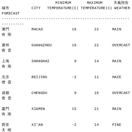
                        MINIMUM       MAXIMUM     天氣預告
城市          CITY   TEMPERATURE(C) TEMPERATURE(C) WEATHER 
FORECAST
---------------------------------------------------------
----------
澳門          MACAO             16        22      RAIN          
有 雨
廣州          GUANGZHOU         16        22      OVERCAST      
密 雲
上海          SHANGHAI           9        14      RAIN          
有 雨
北京          BEIJING           -2        11      HAZE          
煙 霞
成都          CHENGDU            9        16      OVERCAST      
密 雲
廈門          XIAMEN            15        21      RAIN          
有 雨
西安          XI'AN             -2        14      FINE          
天 晴