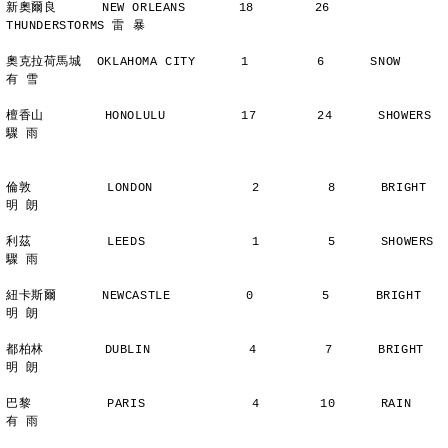
新奧爾良      NEW ORLEANS       18        26      
THUNDERSTORMS 雷 暴
奧克拉荷馬城  OKLAHOMA CITY      1         6      SNOW          
有 雪
檀香山        HONOLULU          17        24      SHOWERS       
驟 雨
倫敦          LONDON             2         8      BRIGHT        
明 朗
利茲          LEEDS              1         5      SHOWERS       
驟 雨
紐卡斯爾      NEWCASTLE          0         5      BRIGHT        
明 朗
都柏林        DUBLIN             4         7      BRIGHT        
明 朗
巴黎          PARIS              4        10      RAIN          
有 雨