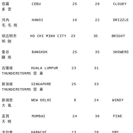
宿霧          CEBU              25        29      CLOUDY        
多 雲
河內          HANOI             16        22      DRIZZLE    
毛 毛 雨
胡志明市      HO CHI MINH CITY  23        35      BRIGHT        
明 朗
曼谷          BANGKOK           25        35      SHOWERS       
驟 雨
吉隆坡        KUALA LUMPUR      23        31      
THUNDERSTORMS 雷 暴
新加坡        SINGAPORE         25        33      
THUNDERSTORMS 雷 暴
新德里        NEW DELHI          8        24      WINDY         
大 風
孟買          MUMBAI            24        36      FINE          
天 晴
卡拉奇        KARACHI           13        28      DRY           