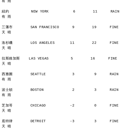
有 雨
紐約          NEW YORK           6        11      RAIN          
有 雨
三藩市        SAN FRANCISCO      9        19      FINE          
天 晴
洛杉磯        LOS ANGELES       11        22      FINE          
天 晴
拉斯維加斯    LAS VEGAS          5        16      FINE          
天 晴
西雅圖        SEATTLE            3         9      RAIN          
有 雨
波士頓        BOSTON             2         3      RAIN          
有 雨
芝加哥        CHICAGO           -2         0      FINE          
天 晴
底特律        DETROIT           -3         3      FINE          
天 晴