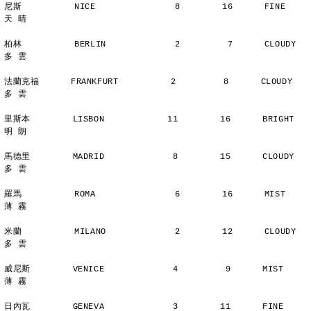
尼斯          NICE               8        16      FINE          
天 晴
柏林          BERLIN             2         7      CLOUDY        
多 雲
法蘭克福      FRANKFURT          2         8      CLOUDY        
多 雲
里斯本        LISBON            11        16      BRIGHT        
明 朗
馬德里        MADRID             8        15      CLOUDY        
多 雲
羅馬          ROMA               6        16      MIST          
薄 霧
米蘭          MILANO             2        12      CLOUDY        
多 雲
威尼斯        VENICE             4         9      MIST          
薄 霧
日內瓦        GENEVA             3        11      FINE          