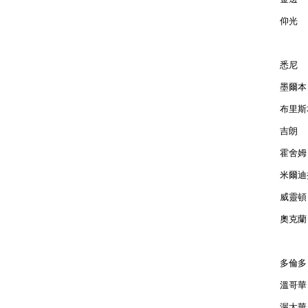
仰光  
悉尼  
墨爾本 
布里斯本
吉朗  
霍舍姆 
米爾迪拉
威靈頓 
奧克蘭 
多倫多 
溫哥華 
渥太華 