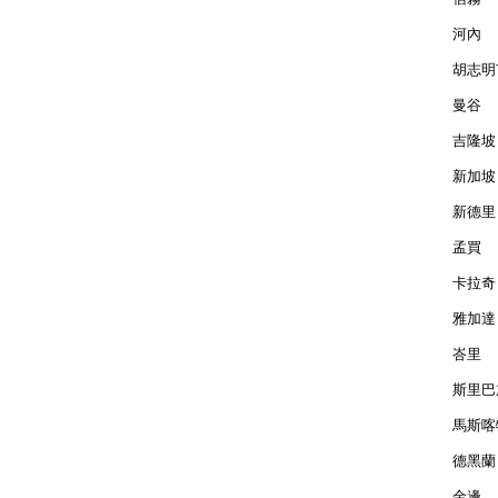
河內  
胡志明市
曼谷  
吉隆坡 
新加坡 
新德里 
孟買  
卡拉奇 
雅加達 
峇里  
斯里巴加
馬斯喀特
德黑蘭 
金邊  