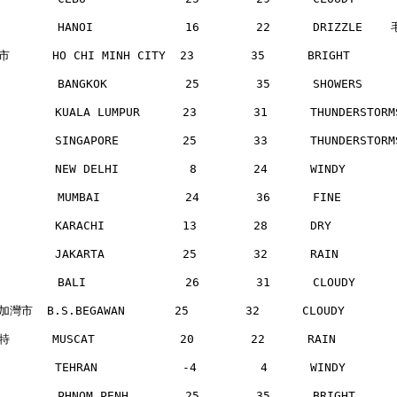
        HANOI             16        22      DRIZZLE   
      HO CHI MINH CITY  23        35      BRIGHT     
        BANGKOK           25        35      SHOWERS   
       KUALA LUMPUR      23        31      THUNDERSTOR
       SINGAPORE         25        33      THUNDERSTOR
       NEW DELHI          8        24      WINDY      
        MUMBAI            24        36      FINE      
       KARACHI           13        28      DRY        
       JAKARTA           25        32      RAIN       
        BALI              26        31      CLOUDY    
灣市  B.S.BEGAWAN       25        32      CLOUDY      
      MUSCAT            20        22      RAIN       
       TEHRAN            -4         4      WINDY      
        PHNOM PENH        25        35      BRIGHT    