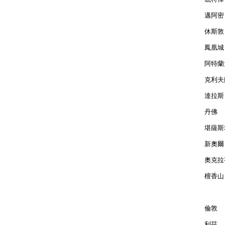
邁阿密 
休斯敦 
鳳凰城 
阿特蘭大
克利夫蘭
達拉斯 
丹佛  
堪薩斯城
新奧爾良
奧克拉荷
檀香山 
倫敦  
利茲  