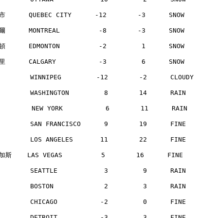
      QUEBEC CITY      -12        -3      SNOW       
      MONTREAL          -8        -3      SNOW       
      EDMONTON          -2         1      SNOW       
      CALGARY           -3         6      SNOW       
       WINNIPEG         -12        -2      CLOUDY     
       WASHINGTON         8        14      RAIN       
        NEW YORK           6        11      RAIN      
       SAN FRANCISCO      9        19      FINE       
       LOS ANGELES       11        22      FINE       
斯    LAS VEGAS          5        16      FINE        
       SEATTLE            3         9      RAIN       
       BOSTON             2         3      RAIN       
       CHICAGO           -2         0      FINE       
       DETROIT           -3         3      FINE       