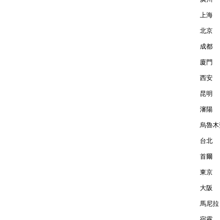
上海  
北京  
成都  
廈門  
西安  
昆明  
瀋陽  
烏魯木齊
台北  
首爾  
東京  
大阪  
馬尼拉 
宿霧  