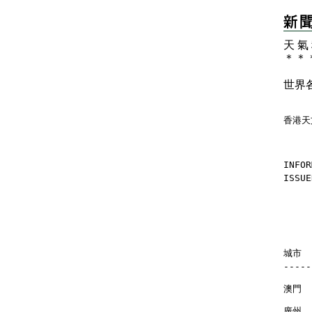
天 氣
＊
＊
世界
香港天
INFOR
ISSUE
    
    
城市   
-----
澳門  
廣州  