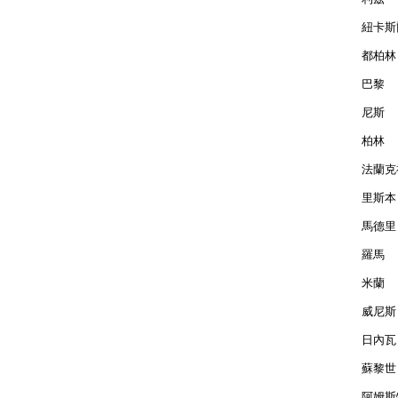
紐卡斯爾
都柏林 
巴黎  
尼斯  
柏林  
法蘭克福
里斯本 
馬德里 
羅馬  
米蘭  
威尼斯 
日內瓦 
蘇黎世 
阿姆斯特