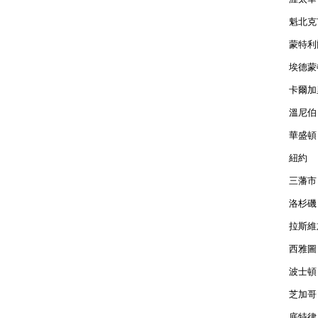
魁北克市
蒙特利爾
埃德蒙頓
卡爾加里
溫尼伯 
華盛頓 
紐約  
三藩市 
洛杉磯 
拉斯維加
西雅圖 
波士頓 
芝加哥 
底特律 