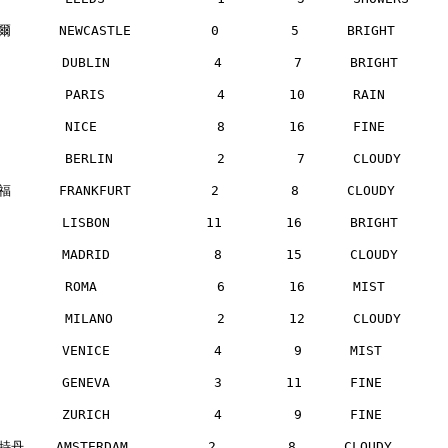
      NEWCASTLE          0         5      BRIGHT     
       DUBLIN             4         7      BRIGHT     
        PARIS              4        10      RAIN      
        NICE               8        16      FINE      
        BERLIN             2         7      CLOUDY    
      FRANKFURT          2         8      CLOUDY     
       LISBON            11        16      BRIGHT     
       MADRID             8        15      CLOUDY     
        ROMA               6        16      MIST      
        MILANO             2        12      CLOUDY    
       VENICE             4         9      MIST       
       GENEVA             3        11      FINE       
       ZURICH             4         9      FINE       
丹    AMSTERDAM          2         8      CLOUDY      