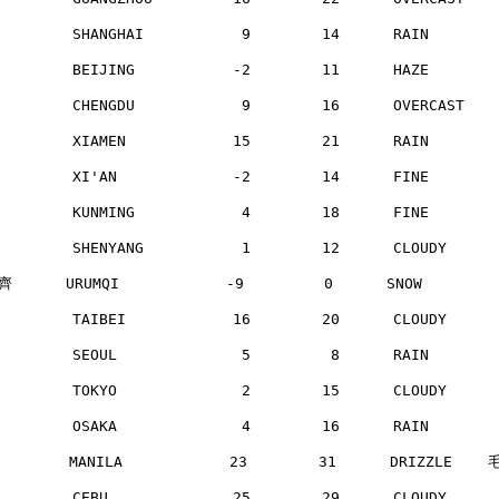
        SHANGHAI           9        14      RAIN      
        BEIJING           -2        11      HAZE      
        CHENGDU            9        16      OVERCAST  
        XIAMEN            15        21      RAIN      
        XI'AN             -2        14      FINE      
        KUNMING            4        18      FINE      
        SHENYANG           1        12      CLOUDY    
      URUMQI            -9         0      SNOW       
        TAIBEI            16        20      CLOUDY    
        SEOUL              5         8      RAIN      
        TOKYO              2        15      CLOUDY    
        OSAKA              4        16      RAIN      
       MANILA            23        31      DRIZZLE   
        CEBU              25        29      CLOUDY    