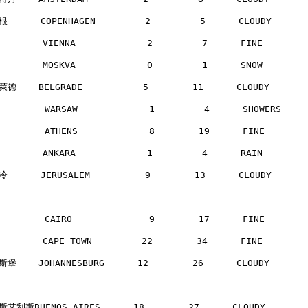
      COPENHAGEN         2         5      CLOUDY     
       VIENNA             2         7      FINE       
       MOSKVA             0         1      SNOW       
德    BELGRADE           5        11      CLOUDY      
        WARSAW             1         4      SHOWERS   
        ATHENS             8        19      FINE      
       ANKARA             1         4      RAIN       
      JERUSALEM          9        13      CLOUDY     
        CAIRO              9        17      FINE      
       CAPE TOWN         22        34      FINE       
堡    JOHANNESBURG      12        26      CLOUDY      
艾利斯BUENOS AIRES      18        27      CLOUDY      