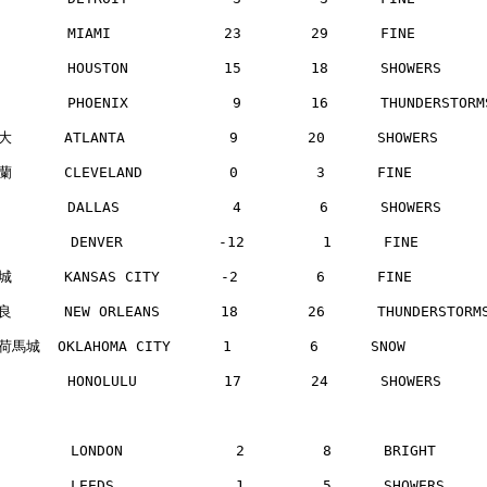
       MIAMI             23        29      FINE       
       HOUSTON           15        18      SHOWERS    
       PHOENIX            9        16      THUNDERSTOR
      ATLANTA            9        20      SHOWERS    
      CLEVELAND          0         3      FINE       
       DALLAS             4         6      SHOWERS    
        DENVER           -12         1      FINE      
      KANSAS CITY       -2         6      FINE       
      NEW ORLEANS       18        26      THUNDERSTOR
馬城  OKLAHOMA CITY      1         6      SNOW        
       HONOLULU          17        24      SHOWERS    
        LONDON             2         8      BRIGHT    
        LEEDS              1         5      SHOWERS   