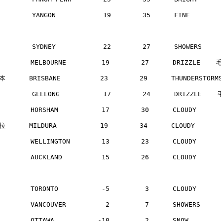
        YANGON            19        35      FINE      
        SYDNEY            22        27      SHOWERS   
       MELBOURNE         19        27      DRIZZLE   
      BRISBANE          23        29      THUNDERSTOR
        GEELONG           17        24      DRIZZLE   
       HORSHAM           17        30      CLOUDY     
      MILDURA           19        34      CLOUDY     
       WELLINGTON        13        23      CLOUDY     
       AUCKLAND          15        26      CLOUDY     
       TORONTO           -5         3      CLOUDY     
       VANCOUVER          2         7      SHOWERS    
       OTTAWA           -10         2      SNOW       