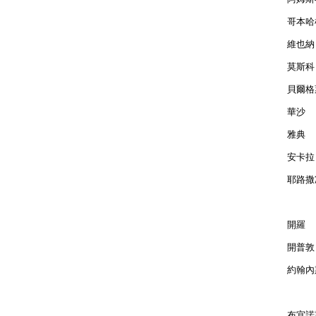
哥本哈根
維也納 
莫斯科 
貝爾格萊
華沙  
雅典  
安卡拉 
耶路撒冷
開羅  
開普敦 
約翰內斯
布宜諾斯