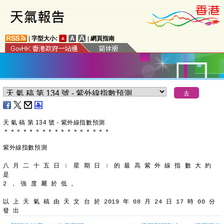
|
字型大小:
|
網頁指南
天 氣 稿 第 134 號 - 紫外線指數預測
＊
＊
＊
＊
＊
＊
＊
＊
＊
＊
＊
＊
＊
＊
＊
＊
＊
紫外線指數預測
八 月 二 十 五 日 ﹝ 星 期 日 ﹞ 的 最 高 紫 外 線 指 數 大 約 
是
2 ， 強 度 屬 於 低 。
以 上 天 氣 稿 由 天 文 台 於 2019 年 08 月 24 日 17 時 00 分 
發 出