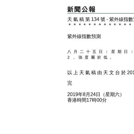
天 氣 稿 第 134 號 - 紫外線指
＊
＊
＊
＊
＊
＊
＊
＊
＊
＊
＊
＊
＊
紫外線指數預測
八 月 二 十 五 日 ﹝ 星 期 日 ﹞
2 ， 強 度 屬 於 低 。
以 上 天 氣 稿 由 天 文 台 於 2019
完
2019年8月24日（星期六）
香港時間17時00分