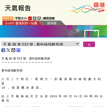
|
字型大小:
|
網頁指南
天 氣 稿 第 033 號 - 紫外線指數預測
＊
＊
＊
＊
＊
＊
＊
＊
＊
＊
＊
＊
＊
＊
＊
＊
＊
紫外線指數預測
八 月 二 十 四 日 ﹝ 星 期 六 ﹞ 的 最 高 紫 外 線 指 數 大 約 
是
10 ， 強 度 屬 於 甚 高 。
以 上 天 氣 稿 由 天 文 台 於 2019 年 08 月 24 日 06 時 00 分 
發 出