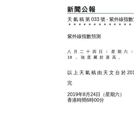
天 氣 稿 第 033 號 - 紫外線指
＊
＊
＊
＊
＊
＊
＊
＊
＊
＊
＊
＊
＊
紫外線指數預測
八 月 二 十 四 日 ﹝ 星 期 六 ﹞
10 ， 強 度 屬 於 甚 高 。
以 上 天 氣 稿 由 天 文 台 於 2019
完
2019年8月24日（星期六）
香港時間6時00分