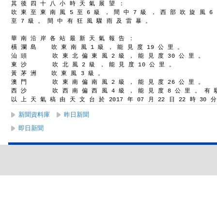
其 後 四 十 八 小 時 天 氣 展 望 ：
吹 東 至 東 南 風 5 至 6 級 ， 間 中 7 級 ， 西 部 吹 旋 風 6
至 7 級 。 間 中 有 狂 風 驟 雨 及 雷 暴 。
華 南 沿 岸 各 站 最 新 天 氣 報 告 ：
橫 瀾 島    吹 東 南 風 1 級 ， 能 見 度 19 公 里 。
汕 頭       吹 東 北 偏 東 風 2 級 ， 能 見 度 30 公 里 。
東 沙       吹 北 風 2 級 ， 能 見 度 10 公 里 。
黃 茅 洲    吹 東 風 3 級 。
澳 門       吹 東 南 偏 南 風 2 級 ， 能 見 度 26 公 里 。
西 沙       吹 西 南 偏 西 風 4 級 ， 能 見 度 8 公 里 。 有 
以 上 天 氣 稿 由 天 文 台 於 2017 年 07 月 22 日 22 時 30 
新聞資料庫
昨日新聞
即日新聞