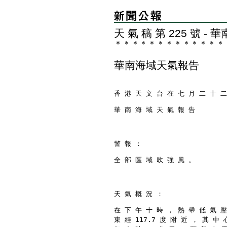
天 氣 稿 第 225 號 
＊
＊
＊
＊
＊
＊
＊
＊
＊
＊
＊
＊
＊
華南海域天氣報告
香 港 天 文 台 在 七 月 二 十 二
華 南 海 域 天 氣 報 告
警 報 ：
全 部 區 域 吹 強 風 。
天 氣 概 況 ：
在 下 午 十 時 ， 熱 帶 低 氣 壓
東 經 117.7 度 附 近 ， 其 中