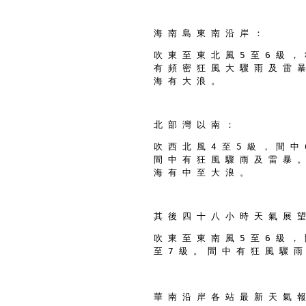
海 南 島 東 南 沿 岸 ：
吹 東 至 東 北 風 5 至 6 級 ，
有 頻 密 狂 風 大 驟 雨 及 雷 暴
海 有 大 浪 。
北 部 灣 以 南 ：
吹 西 北 風 4 至 5 級 ， 間 中 
間 中 有 狂 風 驟 雨 及 雷 暴 。
海 有 中 至 大 浪 。
其 後 四 十 八 小 時 天 氣 展 望
吹 東 至 東 南 風 5 至 6 級 ， 
至 7 級 。 間 中 有 狂 風 驟 雨
華 南 沿 岸 各 站 最 新 天 氣 報