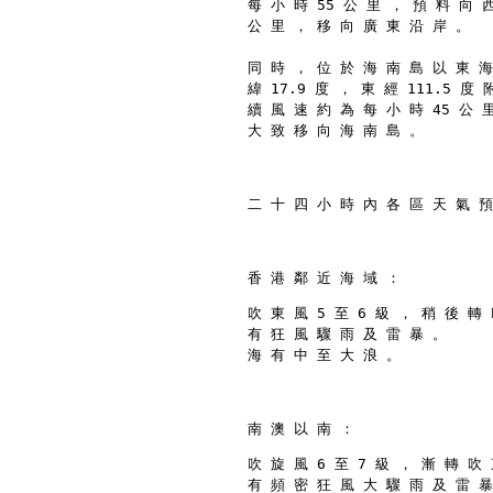
每 小 時 55 公 里 ， 預 料 向 
公 里 ， 移 向 廣 東 沿 岸 。
同 時 ， 位 於 海 南 島 以 東 海
緯 17.9 度 ， 東 經 111.5 度
續 風 速 約 為 每 小 時 45 公 
大 致 移 向 海 南 島 。
二 十 四 小 時 內 各 區 天 氣 預
香 港 鄰 近 海 域 ：
吹 東 風 5 至 6 級 ， 稍 後 轉
有 狂 風 驟 雨 及 雷 暴 。
海 有 中 至 大 浪 。
南 澳 以 南 ：
吹 旋 風 6 至 7 級 ， 漸 轉 吹 
有 頻 密 狂 風 大 驟 雨 及 雷 暴