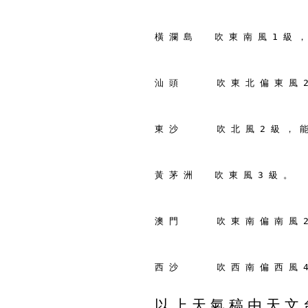
橫 瀾 島    吹 東 南 風 1 級 ，
汕 頭       吹 東 北 偏 東 風 
東 沙       吹 北 風 2 級 ， 
黃 茅 洲    吹 東 風 3 級 。
澳 門       吹 東 南 偏 南 風 
西 沙       吹 西 南 偏 西 風 
以 上 天 氣 稿 由 天 文 台