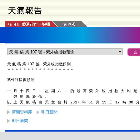
天 氣 稿 第 107 號 - 紫外線指數預測
＊
＊
＊
＊
＊
＊
＊
＊
＊
＊
＊
＊
＊
＊
＊
＊
＊
紫外線指數預測
一 月 十 四 日 ﹝ 星 期 六 ﹞ 的 最 高 紫 外 線 指 數 大 約 是 
， 強 度 屬 於 低 。
以 上 天 氣 稿 由 天 文 台 於 2017 年 01 月 13 日 17 時 00 
新聞資料庫
昨日新聞
即日新聞