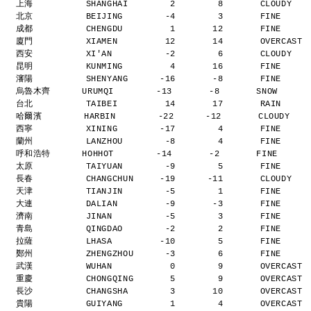
上海          SHANGHAI        2        8       CLOUDY  
北京          BEIJING        -4        3       FINE    
成都          CHENGDU         1       12       FINE    
廈門          XIAMEN         12       14       OVERCAST
西安          XI'AN          -2        6       CLOUDY  
昆明          KUNMING         4       16       FINE    
瀋陽          SHENYANG      -16       -8       FINE    
烏魯木齊      URUMQI        -13       -8       SNOW     
台北          TAIBEI         14       17       RAIN    
哈爾濱        HARBIN        -22      -12       CLOUDY   
西寧          XINING        -17        4       FINE    
蘭州          LANZHOU        -8        4       FINE    
呼和浩特      HOHHOT        -14       -2       FINE     
太原          TAIYUAN        -9        5       FINE    
長春          CHANGCHUN     -19      -11       CLOUDY  
天津          TIANJIN        -5        1       FINE    
大連          DALIAN         -9       -3       FINE    
濟南          JINAN          -5        3       FINE    
青島          QINGDAO        -2        2       FINE    
拉薩          LHASA         -10        5       FINE    
鄭州          ZHENGZHOU      -3        6       FINE    
武漢          WUHAN           0        9       OVERCAST
重慶          CHONGQING       5        9       OVERCAST
長沙          CHANGSHA        3       10       OVERCAST
貴陽          GUIYANG         1        4       OVERCAST