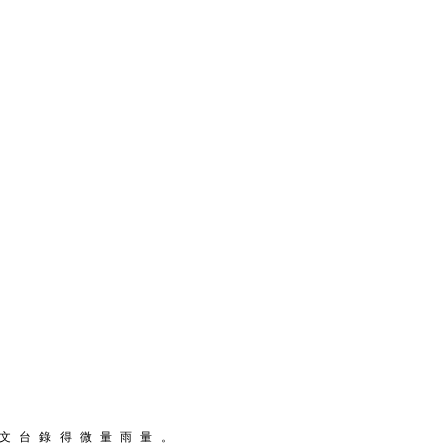
 文 台 錄 得 微 量 雨 量 。