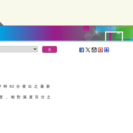
7 時 02 分 發 出 之 最 新
 度 ， 相 對 濕 度 百 分 之