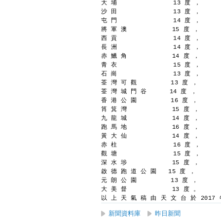
大 埔               13 度 ，
沙 田               13 度 ，
屯 門               14 度 ，
將 軍 澳            15 度 ，
西 貢               14 度 ，
長 洲               14 度 ，
赤 鱲 角            14 度 ，
青 衣               15 度 ，
石 崗               13 度 ，
荃 灣 可 觀         13 度 ，
荃 灣 城 門 谷      14 度 ，
香 港 公 園         16 度 ，
筲 箕 灣            15 度 ，
九 龍 城            14 度 ，
跑 馬 地            16 度 ，
黃 大 仙            14 度 ，
赤 柱               16 度 ，
觀 塘               15 度 ，
深 水 埗            15 度 ，
啟 德 跑 道 公 園   15 度 ，
元 朗 公 園         13 度 ，
大 美 督            13 度 。
以 上 天 氣 稿 由 天 文 台 於 2017 年
新聞資料庫
昨日新聞