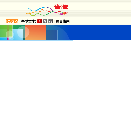
|
字型大小:
|
網頁指南