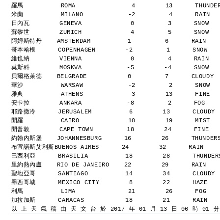
羅馬          ROMA               4        13      THUND
米蘭          MILANO            -2         4      RAIN 
日內瓦        GENEVA             0         3      SNOW  
蘇黎世        ZURICH             4         5      SNOW  
阿姆斯特丹    AMSTERDAM          1         6      RAIN   
哥本哈根      COPENHAGEN        -2         1      SNOW  
維也納        VIENNA             0         4      RAIN  
莫斯科        MOSKVA            -5        -4      SNOW  
貝爾格萊德    BELGRADE           0         7      CLOUDY 
華沙          WARSAW            -2         2      SNOW 
雅典          ATHENS             3        13      FINE 
安卡拉        ANKARA            -8         2      FOG   
耶路撒冷      JERUSALEM          6        13      CLOUDY
開羅          CAIRO             10        19      MIST 
開普敦        CAPE TOWN         18        24      FINE  
約翰內斯堡    JOHANNESBURG      16        26      THUNDER
布宜諾斯艾利斯BUENOS AIRES      24        32      RAIN   
巴西利亞      BRASILIA          18        28      THUNDE
里約熱內盧    RIO DE JANEIRO    22        29      RAIN   
聖地亞哥      SANTIAGO          14        34      CLOUDY
墨西哥城      MEXICO CITY        8        22      HAZE  
利馬          LIMA              21        26      FOG  
加拉加斯      CARACAS           18        21      RAIN  
以 上 天 氣 稿 由 天 文 台 於 2017 年 01 月 13 日 06 時 01 