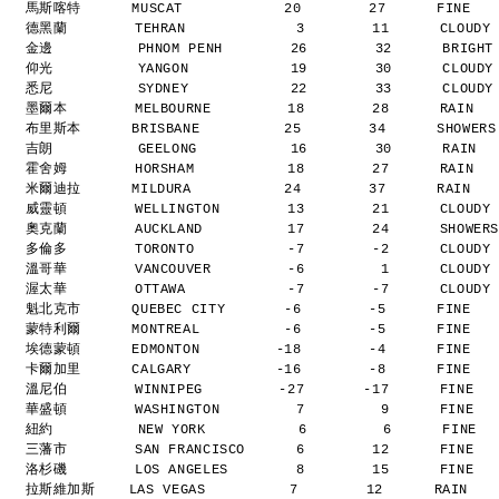
馬斯喀特      MUSCAT            20        27      FINE  
德黑蘭        TEHRAN             3        11      CLOUDY
金邊          PHNOM PENH        26        32      BRIGH
仰光          YANGON            19        30      CLOUD
悉尼          SYDNEY            22        33      CLOUD
墨爾本        MELBOURNE         18        28      RAIN  
布里斯本      BRISBANE          25        34      SHOWER
吉朗          GEELONG           16        30      RAIN 
霍舍姆        HORSHAM           18        27      RAIN  
米爾迪拉      MILDURA           24        37      RAIN  
威靈頓        WELLINGTON        13        21      CLOUDY
奧克蘭        AUCKLAND          17        24      SHOWER
多倫多        TORONTO           -7        -2      CLOUDY
溫哥華        VANCOUVER         -6         1      CLOUDY
渥太華        OTTAWA            -7        -7      CLOUDY
魁北克市      QUEBEC CITY       -6        -5      FINE  
蒙特利爾      MONTREAL          -6        -5      FINE  
埃德蒙頓      EDMONTON         -18        -4      FINE  
卡爾加里      CALGARY          -16        -8      FINE  
溫尼伯        WINNIPEG         -27       -17      FINE  
華盛頓        WASHINGTON         7         9      FINE  
紐約          NEW YORK           6         6      FINE 
三藩市        SAN FRANCISCO      6        12      FINE  
洛杉磯        LOS ANGELES        8        15      FINE  
拉斯維加斯    LAS VEGAS          7        12      RAIN   