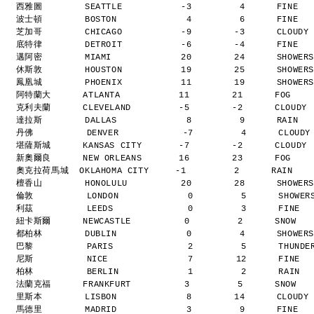
西雅圖        SEATTLE           -3         4      FINE  
波士頓        BOSTON             4         6      FINE  
芝加哥        CHICAGO           -9        -3      CLOUDY
底特律        DETROIT           -6        -4      FINE  
邁阿密        MIAMI             20        24      SHOWER
休斯敦        HOUSTON           19        25      SHOWER
鳳凰城        PHOENIX           11        19      SHOWER
阿特蘭大      ATLANTA           11        21      FOG   
克利夫蘭      CLEVELAND         -5        -2      CLOUDY
達拉斯        DALLAS             8         9      RAIN  
丹佛          DENVER            -7         4      CLOUD
堪薩斯城      KANSAS CITY       -7        -2      CLOUDY
新奧爾良      NEW ORLEANS       16        23      FOG   
奧克拉荷馬城  OKLAHOMA CITY     -1         2      RAIN   
檀香山        HONOLULU          20        28      SHOWER
倫敦          LONDON             0         5      SHOWE
利茲          LEEDS              0         3      FINE 
紐卡斯爾      NEWCASTLE          0         2      SNOW  
都柏林        DUBLIN             0         4      SHOWER
巴黎          PARIS              2         5      THUND
尼斯          NICE               7        12      FINE 
柏林          BERLIN             1         2      RAIN 
法蘭克福      FRANKFURT          3         5      SNOW  
里斯本        LISBON             8        14      CLOUDY
馬德里        MADRID             3         9      FINE  