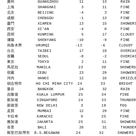
廣州          GUANGZHOU         11        13      RAIN 
上海          SHANGHAI           3        11      FINE 
北京          BEIJING           -4         3      FINE 
成都          CHENGDU           -1        13      FINE 
廈門          XIAMEN            13        15      SHOWE
西安          XI'AN             -4         8      FINE 
昆明          KUNMING            5        17      CLOUD
瀋陽          SHENYANG         -19        -9      FINE 
烏魯木齊      URUMQI           -13        -6      CLOUDY
台北          TAIBEI            17        19      OVERC
首爾          SEOUL             -8        -2      OVERC
東京          TOKYO              2        11      FINE 
馬尼拉        MANILA            23        30      SHOWER
宿霧          CEBU              23        29      SHOWE
河內          HANOI             12        16      DRIZZ
胡志明市      HO CHI MINH CITY  24        33      BRIGHT
曼谷          BANGKOK           24        32      RAIN 
吉隆坡        KUALA LUMPUR      25        34      FINE  
新加坡        SINGAPORE         24        33      THUNDE
新德里        NEW DELHI          3        18      FOG   
孟買          MUMBAI            12        29      FINE 
卡拉奇        KARACHI            9        25      FINE  
雅加達        JAKARTA           25        31      SHOWER
峇里          BALI              26        31      THUND
斯里巴加灣市  B.S.BEGAWAN       24        32      SHOWERS