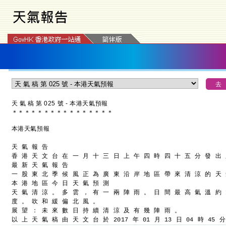
天 氣 稿 第 025 號 - 本港天氣預報
＊
＊
＊
＊
＊
＊
＊
＊
＊
＊
＊
＊
＊
＊
＊
＊
本港天氣預報
天 氣 報 告
香 港 天 文 台 在 一 月 十 三 日 上 午 四 時 四 十 五 分 發 出
最 新 天 氣 報 告
一 股 東 北 季 候 風 正 為 廣 東 沿 岸 地 區 帶 來 清 涼 的 天
本 港 地 區 今 日 天 氣 預 測
天 氣 清 涼 。 多 雲 ， 有 一 兩 陣 雨 。 日 間 最 高 氣 溫 約 
度 。 吹 和 緩 偏 北 風 。
展 望 ： 未 來 數 日 持 續 清 涼 及 有 幾 陣 雨 。
以 上 天 氣 稿 由 天 文 台 於 2017 年 01 月 13 日 04 時 45 