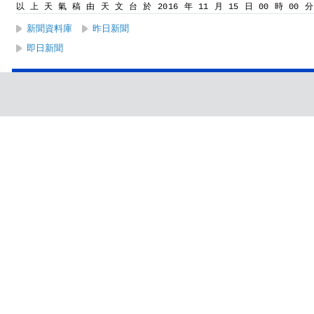
以 上 天 氣 稿 由 天 文 台 於 2016 年 11 月 15 日 00 時 00 
新聞資料庫
昨日新聞
即日新聞