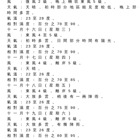
風 　 ： 微 風 2 級 ， 晚 上 轉 吹 東 風 5 級 。
天 氣 ： 天 晴 ， 初 時 部 分 地 區 能 見 度 較 低 。 晚 上 部
時 間 多 雲 。
氣 溫 ： 23 至 28 度 。
相 對 濕 度 ： 百 分 之 70 至 90 。
十 一 月 十 六 日 ( 星 期 三 )
風 　 ： 東 風 4 至 5 級 。
天 氣 ： 初 時 多 雲 。 日 間 部 分 時 間 有 陽 光 。
氣 溫 ： 23 至 26 度 。
相 對 濕 度 ： 百 分 之 70 至 90 。
十 一 月 十 七 日 ( 星 期 四 )
風 　 ： 東 風 4 級 ， 離 岸 5 級 。
天 氣 ： 天 晴 。
氣 溫 ： 22 至 26 度 。
相 對 濕 度 ： 百 分 之 70 至 85 。
十 一 月 十 八 日 ( 星 期 五 )
風 　 ： 東 風 4 級 ， 離 岸 5 級 。
天 氣 ： 大 致 多 雲 ， 稍 後 有 一 兩 陣 雨 。
氣 溫 ： 23 至 26 度 。
相 對 濕 度 ： 百 分 之 75 至 90 。
十 一 月 十 九 日 ( 星 期 六 )
風 　 ： 東 風 4 級 ， 離 岸 5 級 。
天 氣 ： 大 致 多 雲 ， 有 幾 陣 雨 。
氣 溫 ： 23 至 26 度 。
相 對 濕 度 ： 百 分 之 80 至 95 。