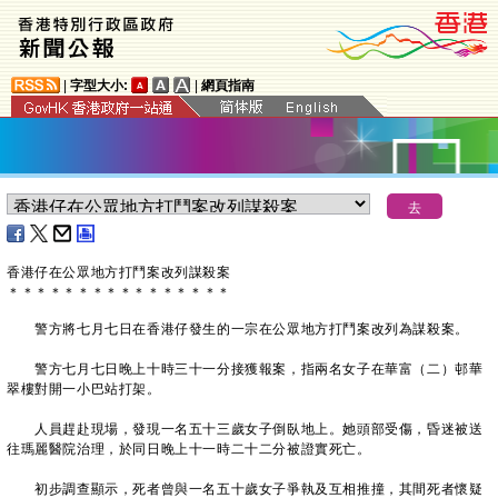
|
字型大小:
|
網頁指南
香港仔在公眾地方打鬥案改列謀殺案
＊
＊
＊
＊
＊
＊
＊
＊
＊
＊
＊
＊
＊
＊
＊
＊
警方將七月七日在香港仔發生的一宗在公眾地方打鬥案改列為謀殺案。
警方七月七日晚上十時三十一分接獲報案，指兩名女子在華富（二）邨華
翠樓對開一小巴站打架。
人員趕赴現場，發現一名五十三歲女子倒臥地上。她頭部受傷，昏迷被送
往瑪麗醫院治理，於同日晚上十一時二十二分被證實死亡。
初步調查顯示，死者曾與一名五十歲女子爭執及互相推撞，其間死者懷疑