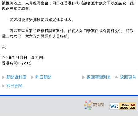
被推倒地上。人員經調查後，同日在香港仔拘捕該名五十歲女子涉嫌謀殺，她
現正被扣留調查。
警方稍後將安排驗屍以確定死者死因。
西區警區重案組正積極調查案件。任何人如目擊案件或有資料提供，請致
電三六六〇 六六五九與調查人員聯絡。
完
2026年7月9日（星期四）
香港時間0時20分
新聞資料庫
昨日新聞
返回新聞列表
返回頁首
即日新聞