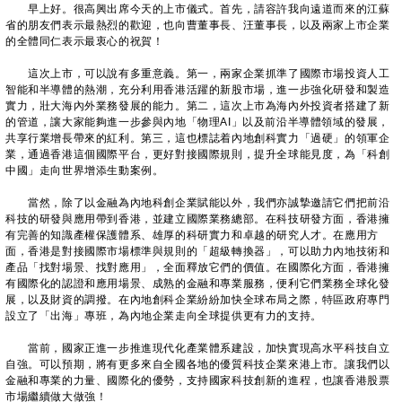
早上好。很高興出席今天的上市儀式。首先，請容許我向遠道而來的江蘇
省的朋友們表示最熱烈的歡迎，也向曹董事長、汪董事長，以及兩家上市企業
的全體同仁表示最衷心的祝賀！
這次上市，可以說有多重意義。第一，兩家企業抓準了國際市場投資人工
智能和半導體的熱潮，充分利用香港活躍的新股市場，進一步強化研發和製造
實力，壯大海內外業務發展的能力。第二，這次上市為海內外投資者搭建了新
的管道，讓大家能夠進一步參與內地「物理AI」以及前沿半導體領域的發展，
共享行業增長帶來的紅利。第三，這也標誌着內地創科實力「過硬」的領軍企
業，通過香港這個國際平台，更好對接國際規則，提升全球能見度，為「科創
中國」走向世界增添生動案例。
當然，除了以金融為內地科創企業賦能以外，我們亦誠摯邀請它們把前沿
科技的研發與應用帶到香港，並建立國際業務總部。在科技研發方面，香港擁
有完善的知識產權保護體系、雄厚的科研實力和卓越的研究人才。在應用方
面，香港是對接國際市場標準與規則的「超級轉換器」，可以助力內地技術和
產品「找對場景、找對應用」，全面釋放它們的價值。在國際化方面，香港擁
有國際化的認證和應用場景、成熟的金融和專業服務，便利它們業務全球化發
展，以及財資的調撥。在內地創科企業紛紛加快全球布局之際，特區政府專門
設立了「出海」專班，為內地企業走向全球提供更有力的支持。
當前，國家正進一步推進現代化產業體系建設，加快實現高水平科技自立
自強。可以預期，將有更多來自全國各地的優質科技企業來港上市。讓我們以
金融和專業的力量、國際化的優勢，支持國家科技創新的進程，也讓香港股票
市場繼續做大做強！