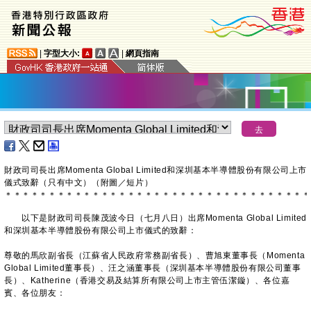
|
字型大小:
|
網頁指南
財政司司長出席Momenta Global Limited和深圳基本半導體股份有限公司上市
儀式致辭（只有中文）（附圖／短片）
＊
＊
＊
＊
＊
＊
＊
＊
＊
＊
＊
＊
＊
＊
＊
＊
＊
＊
＊
＊
＊
＊
＊
＊
＊
＊
＊
＊
＊
＊
＊
＊
＊
＊
＊
​以下是財政司司長陳茂波今日（七月八日）出席Momenta Global Limited
和深圳基本半導體股份有限公司上市儀式的致辭：
尊敬的馬欣副省長（江蘇省人民政府常務副省長）、曹旭東董事長（Momenta
Global Limited董事長）、汪之涵董事長（深圳基本半導體股份有限公司董事
長）、Katherine（香港交易及結算所有限公司上市主管伍潔鏇）、各位嘉
賓、各位朋友：