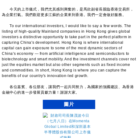
今天的上市儀式，我們尤其感到興奮的，是馬欣副省長親臨香港交易所，
為企業打氣。我們歡迎更多江蘇的企業來到香港。我們一定會做好服務。
To our international investors, I would like to say a few words. The
listing of high-quality Mainland companies in Hong Kong gives global
investors a distinctive opportunity to take part in the perfect platform in
capturing China's development. Hong Kong is where international
capital can gain exposure to some of the most dynamic sectors of
China's economy — from artificial intelligence and semiconductors to
biotechnology and smart mobility. And the investment channels cover not
just the equities market but also other segments such as fixed income
and commodities. In short, Hong Kong is where you can capture the
benefits of our country's innovation-led growth.
各位嘉賓、各位朋友，讓我們一起共同努力，為國家的強國建設、為香港
金融中心的進一步發展貢獻力量！謝謝大家。
圖片