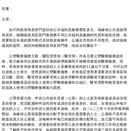
答覆：
主席：
由不同政策局及部門提供的公共福利及服務豐富多元。為確保公共資源用
得其所，相關政策局及部門會因應不同公共福利及服務的性質和政策目標，按
需要制定合適的運作模式及領取資格條件，以滿足市民的不同需求。就邱達根
議員的提問，經諮詢相關政策局及部門後，現綜合回覆如下：
公營醫療服務方面，醫院管理局（醫管局）作為主要公營醫療服務提供
者，致力確保符合資格市民不會因經濟困難而不能獲得適當的醫療服務。現
時，所有持有有效香港身份證的人士及屬香港居民的11歲以下兒童，均可以符
合資格人士身分，使用資助公營醫療服務，並無規定使用者需要居住香港某指
定日數。因此，醫管局並無要求病人提供求醫時居港或離港天數的資料，也未
能就長期離港及回流港人使用公營醫療服務作出統計。醫管局暫時無意就外地
回流港人使用公營醫療服務進行調查。
公營房屋方面，申請公共租住房屋（公屋）的人士及所有家庭成員必須現
居於香港，而且配屋時申請內所有成員仍在香港居住。因此，在香港以外地方
居住的人士，不符合申請公屋的基本資格。此外，自二○二三年十月的申報周期
開始，為確保公屋資源聚焦地分配予有迫切住屋需要的人士，公屋租戶及所有
家庭成員入住公屋後，須每兩年申報已持續居於獲分配單位，並已遵守與居住
情況相關的租約條款。房屋署的屋邨管理人員亦會透過日常管理工作和定期家
訪，了解租戶的居住情況。如經調查後證實單位空置或租戶逾三個月非經常持