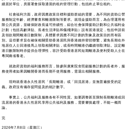
續居於單位，房屋署會採取適當的租約管理行動，包括終止單位租約。
社會福利方面，政府因應政策目標和援助群組的需要，為不同的資助公營
服務制定年齡、經濟審查和離港限制等要求。就現金援助而言，為合理運用有
限公共資源，並確保財政長遠可持續性，綜合社會保障援助計劃和公共福利金
計劃（包括高齡津貼、長者生活津貼和傷殘津貼）設有居港規定，包括申請前
及領款期間離港日數限制，具體要求因應不同計劃的對象及政策目的而有區
別。這些要求旨在確保相關受助香港居民與香港維持密切聯繫，避免長期在外
地居住人士回港後馬上領取相關津貼，或長時間離港仍繼續領取津貼。設定離
港日數限制時亦提供合理彈性，容許受助香港居民短期離港及便利受助人士在
粵閩兩省養老。
就政府資助的福利服務而言，除參與廣東院舍照顧服務計劃的長者外，服
務使用者如果因離開香港而長期不使用服務，需退出相關服務。
現時就香港永久性居民「長期離港」或「回流居港」並無普遍接受的定
義。政府沒有備存提問提及的統計數字。
事實上，公共福利及服務各有不同性質。如要調整甚至限制長期離港或回
流居港的香港永久性居民享用公共福利及服務，需要審慎處理，不能一概而
論。
完
2026年7月8日（星期三）