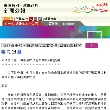
|
字型大小:
|
網頁指南
立法會十題：離港居民享有公共福利的資格
＊
＊
＊
＊
＊
＊
＊
＊
＊
＊
＊
＊
＊
＊
＊
＊
＊
＊
＊
以下是今日（七月八日）在立法會會議上邱達根議員的提問和勞工及福利
局局長孫玉菡的書面答覆︰
問題：
社會上近日再有意見質疑，長期離港，甚至已移居海外多年的港人，憑藉
他們擁有的香港永久性居民身分，即使在離港期間與香港並無實際經濟或社會
聯繫，亦沒有持續履行納税人責任，回流香港後仍然可以即時享用獲政府補貼
的公營服務和福利（包括公營房屋及醫療等），會導致本港公共資源被濫用及