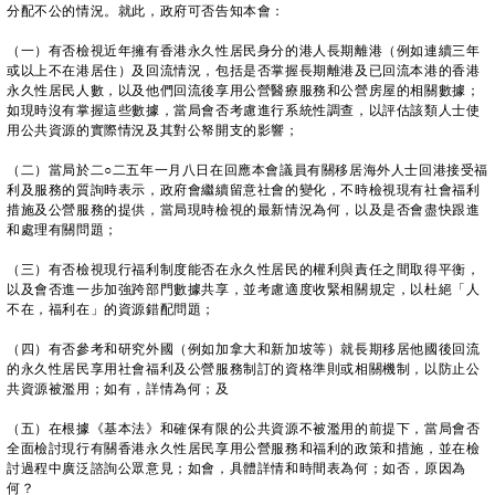
分配不公的情況。就此，政府可否告知本會：
（一）有否檢視近年擁有香港永久性居民身分的港人長期離港（例如連續三年
或以上不在港居住）及回流情況，包括是否掌握長期離港及已回流本港的香港
永久性居民人數，以及他們回流後享用公營醫療服務和公營房屋的相關數據；
如現時沒有掌握這些數據，當局會否考慮進行系統性調查，以評估該類人士使
用公共資源的實際情況及其對公帑開支的影響；
（二）當局於二○二五年一月八日在回應本會議員有關移居海外人士回港接受福
利及服務的質詢時表示，政府會繼續留意社會的變化，不時檢視現有社會福利
措施及公營服務的提供，當局現時檢視的最新情況為何，以及是否會盡快跟進
和處理有關問題；
（三）有否檢視現行福利制度能否在永久性居民的權利與責任之間取得平衡，
以及會否進一步加強跨部門數據共享，並考慮適度收緊相關規定，以杜絕「人
不在，福利在」的資源錯配問題；
（四）有否參考和研究外國（例如加拿大和新加坡等）就長期移居他國後回流
的永久性居民享用社會福利及公營服務制訂的資格準則或相關機制，以防止公
共資源被濫用；如有，詳情為何；及
（五）在根據《基本法》和確保有限的公共資源不被濫用的前提下，當局會否
全面檢討現行有關香港永久性居民享用公營服務和福利的政策和措施，並在檢
討過程中廣泛諮詢公眾意見；如會，具體詳情和時間表為何；如否，原因為
何？