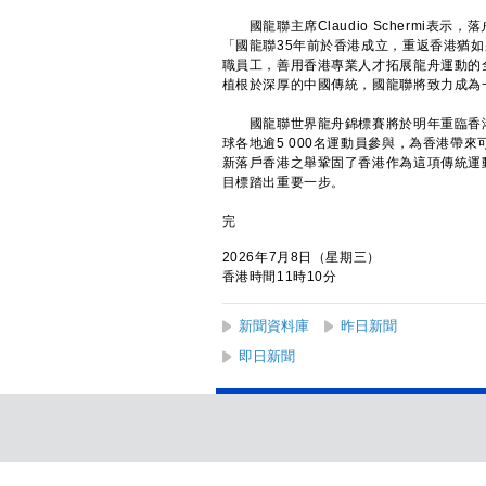
國龍聯主席Claudio Schermi表
「國龍聯35年前於香港成立，重返香港猶
職員工，善用香港專業人才拓展龍舟運動的
植根於深厚的中國傳統，國龍聯將致力成為
國龍聯世界龍舟錦標賽將於明年重臨香港
球各地逾5 000名運動員參與，為香港帶
新落戶香港之舉鞏固了香港作為這項傳統運
目標踏出重要一步。
完
2026年7月8日（星期三）
香港時間11時10分
新聞資料庫
昨日新聞
即日新聞