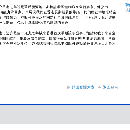
示，落户香港之舉既是重返發源地，亦標誌着國龍聯迎來全新篇章。他指出：
如將龍舟帶回家。為展現我們在香港長期發展的承諾，我們將在本地招聘全
全球影響力，並吸引更廣泛的國際社群參與此運動。」他強調，龍舟運動
一個開放、包容且具國際化管治職能的角色。
，這亦是自一九九七年以來香港首次舉辦該項盛事，預計將吸引來自全
來可觀的經濟、旅遊及體育效益。國龍聯在全球擁有約80個成員屬會，其重
動的全球樞紐地位，亦標誌着國龍聯為爭取龍舟運動躋身奧運項目此長遠
返回新聞列表
返回頁首