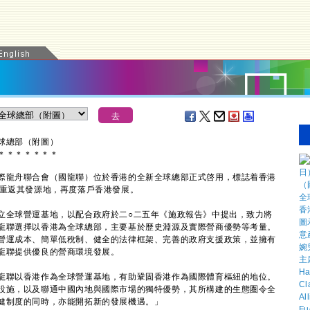
球總部（附圖）
＊
＊
＊
＊
＊
＊
＊
龍舟聯合會（國龍聯）位於香港的全新全球總部正式啓用，標誌着香港
後重返其發源地，再度落戶香港發展。
全球營運基地，以配合政府於二○二五年《施政報告》中提出，致力將
龍聯選擇以香港為全球總部，主要基於歷史淵源及實際營商優勢等考量。
營運成本、簡單低稅制、健全的法律框架、完善的政府支援政策，並擁有
龍聯提供優良的營商環境發展。
聯以香港作為全球營運基地，有助鞏固香港作為國際體育樞紐的地位。
設施，以及聯通中國內地與國際市場的獨特優勢，其所構建的生態圏令全
健制度的同時，亦能開拓新的發展機遇。」