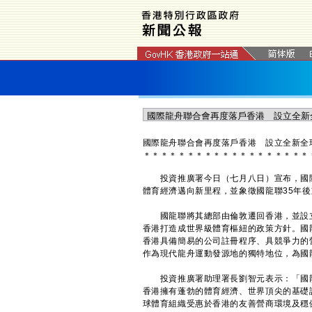
國際龍舟聯合會再度落戶香港 設立全新全
＊
＊
＊
＊
＊
＊
＊
＊
＊
＊
＊
＊
＊
＊
＊
＊
＊
＊
＊
投資推廣署今日（七月八日）宣布，國際
體育經濟邁向新里程，並象徵國龍聯35年
國龍聯將其總部由倫敦遷回香港，並設立
香港打造成世界級體育樞紐的政策方針。國
香港具備簡易的公司註冊程序、具競爭力的
作為現代龍舟運動發源地的獨特地位，為國
投資推廣署助理署長劉智元表示：「國龍
香港擁有蓬勃的體育經濟、世界頂尖的基礎
球體育組織受惠於香港的友善營商環境及穩