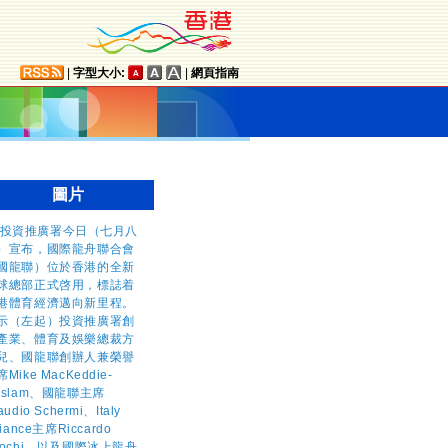
|
字型大小:
|
網頁指南
圖片