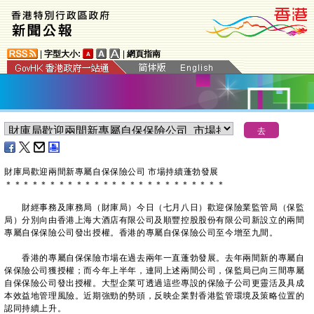
|
字型大小:
|
網頁指南
財庫局歡迎兩間新專屬自保保險公司 市場持續蓬勃發展
＊
＊
＊
＊
＊
＊
＊
＊
＊
＊
＊
＊
＊
＊
＊
＊
＊
＊
＊
＊
＊
＊
＊
＊
＊
財經事務及庫務局（財庫局）今日（七月八日）歡迎保險業監管局（保監
局）分別向由香港上海大酒店有限公司及順豐控股股份有限公司新設立的兩間
專屬自保保險公司發出授權。香港的專屬自保保險公司至今增至九間。
香港的專屬自保保險市場在過去兩年一直蓬勃發展。去年兩間新的專屬自
保保險公司獲授權；而今年上半年，連同上述兩間公司，保監局已向三間專屬
自保保險公司發出授權。大型企業可透過這些專設的保險子公司更靈活及具成
本效益地管理風險。近期強勁的勢頭，反映企業對香港監管環境及策略位置的
認同持續上升。