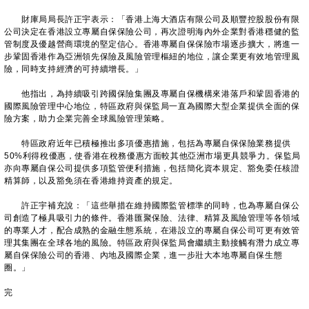
財庫局局長許正宇表示：「香港上海大酒店有限公司及順豐控股股份有限
公司決定在香港設立專屬自保保險公司，再次證明海內外企業對香港穩健的監
管制度及優越營商環境的堅定信心。香港專屬自保保險巿場逐步擴大，將進一
步鞏固香港作為亞洲領先保險及風險管理樞紐的地位，讓企業更有效地管理風
險，同時支持經濟的可持續增長。」
他指出，為持續吸引跨國保險集團及專屬自保機構來港落戶和鞏固香港的
國際風險管理中心地位，特區政府與保監局一直為國際大型企業提供全面的保
險方案，助力企業完善全球風險管理策略。
特區政府近年已積極推出多項優惠措施，包括為專屬自保保險業務提供
50%利得稅優惠，使香港在稅務優惠方面較其他亞洲市場更具競爭力。保監局
亦向專屬自保公司提供多項監管便利措施，包括簡化資本規定、豁免委任核證
精算師，以及豁免須在香港維持資產的規定。
許正宇補充說：「這些舉措在維持國際監管標準的同時，也為專屬自保公
司創造了極具吸引力的條件。香港匯聚保險、法律、精算及風險管理等各領域
的專業人才，配合成熟的金融生態系統，在港設立的專屬自保公司可更有效管
理其集團在全球各地的風險。特區政府與保監局會繼續主動接觸有潛力成立專
屬自保保險公司的香港、內地及國際企業，進一步壯大本地專屬自保生態
圈。」
完