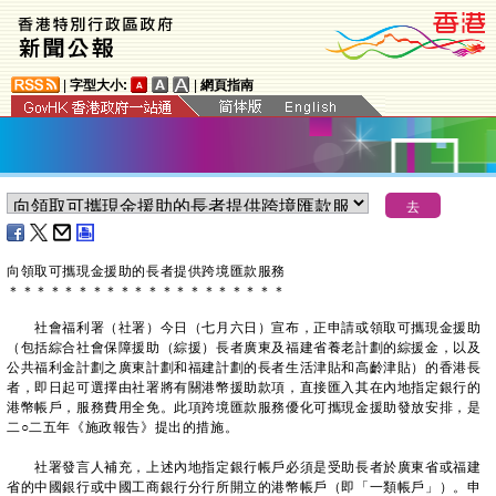
|
字型大小:
|
網頁指南
向領取可攜現金援助的長者提供跨境匯款服務
＊
＊
＊
＊
＊
＊
＊
＊
＊
＊
＊
＊
＊
＊
＊
＊
＊
＊
＊
＊
社會福利署（社署）今日（七月六日）宣布，正申請或領取可攜現金援助
（包括綜合社會保障援助（綜援）長者廣東及福建省養老計劃的綜援金，以及
公共福利金計劃之廣東計劃和福建計劃的長者生活津貼和高齡津貼）的香港長
者，即日起可選擇由社署將有關港幣援助款項，直接匯入其在內地指定銀行的
港幣帳戶，服務費用全免。此項跨境匯款服務優化可攜現金援助發放安排，是
二○二五年《施政報告》提出的措施。
社署發言人補充，上述內地指定銀行帳戶必須是受助長者於廣東省或福建
省的中國銀行或中國工商銀行分行所開立的港幣帳戶（即「一類帳戶」）。申