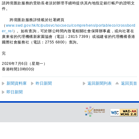
請跨境匯款服務的受助長者須於辦理手續時提供其內地指定銀行帳戶的證明文
件。
跨境匯款服務詳情載於社署網頁
（
www.swd.gov.hk/tc/pubsvc/socsecu/comprehens/portableco/crossbord
er_re/
）。如有查詢，可於辦公時間內致電相關社會保障辦事處，或向社署在
廣東省的代理機構新家園協會（電話︰2815 7399）或福建省的代理機構香港
國際社會服務社（電話︰2755 6800）查詢。
完
2026年7月6日（星期一）
香港時間10時00分
新聞資料庫
昨日新聞
返回新聞列表
返回頁首
即日新聞