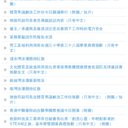
圖）
體育爭議解決工作坊今日圓滿舉行（附圖／短片）
律政司副司長會見傳媒談話內容（只有中文）
僱主／承建商及僱員須注意在暴雨下工作時的電力安全
渠務署籲請市民報告水浸
勞工及福利局局長在滬江小學第三十八屆畢業典禮致辭（只有中
文）
淺水灣泳灘
懸掛紅旗
文化體育及旅遊局局長出席香港專業團體康體會首屆匹克球邀請賽
致辭全文（只有中文）
銀線灣泳灘最新情況
南灣泳灘
懸掛紅旗
律政司副司長在體育爭議解決工作坊致辭（只有中文）（附圖／短
片）
香港中醫藥與結合醫學國際會議今日開幕
（附圖）
創新科技及工業局常任秘書長出席「創意心靈：年輕創新者的
STEAM之旅」嘉年華暨開幕典禮致辭（只有中文）（附圖）