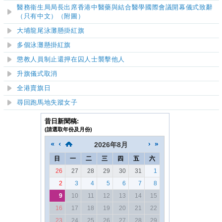
醫務衞生局局長出席香港中醫藥與結合醫學國際會議開幕儀式致辭
（只有中文）（附圖）
大埔龍尾泳灘
懸掛紅旗
多個泳灘懸掛紅旗
懲教人員制止還押在囚人士襲擊他人
升旗儀式取消
全港賣旗日
尋回跑馬地失蹤女子
昔日新聞稿:
(請選取年份及月份)
2026
年
8月
日
一
二
三
四
五
六
26
27
28
29
30
31
1
2
3
4
5
6
7
8
9
10
11
12
13
14
15
16
17
18
19
20
21
22
23
24
25
26
27
28
29