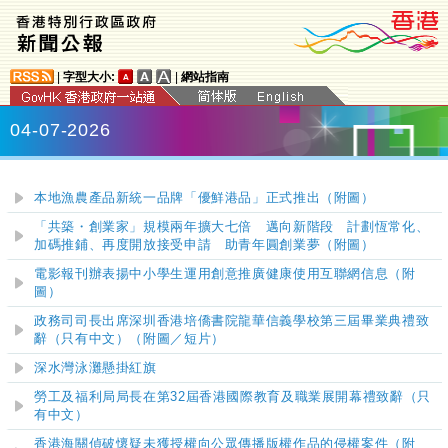
|
字型大小:
|
網站指南
04-07-2026
本地漁農產品新統一品牌「優鮮港品」正式推出（附圖）
「共築・創業家」規模兩年擴大七倍 邁向新階段 計劃恆常化、
加碼推鋪、再度開放接受申請 助青年圓創業夢
（附圖）
電影報刊辦表揚中小學生運用創意推廣健康使用互聯網信息（附
圖）
政務司司長出席深圳香港培僑書院龍華信義學校第三屆畢業典禮致
辭（只有中文）（附圖／短片）
深水灣
泳灘懸掛紅旗
勞工及福利局局長在第32屆香港國際教育及職業展開幕禮致辭（只
有中文）
香港海關偵破懷疑未獲授權向公眾傳播版權作品的侵權案件（附