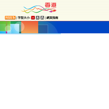
|
字型大小:
|
網頁指南