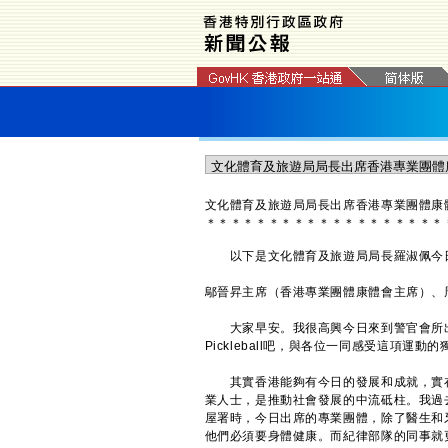
文化體育及旅遊局局長出席香港專業團體康
＊
＊
＊
＊
＊
＊
＊
＊
＊
＊
＊
＊
＊
＊
＊
＊
＊
＊
＊
以下是文化體育及旅遊局局長羅淑佩今日
鄔晉昇主席（香港專業團體康體會主席）、
大家早安。我很高興今日來到警官會所出
Pickleball吧，與各位一同感受這項運動
其實香港能夠有今日的發展和成就，實在
業人士，是推動社會發展的中流砥柱。我過
屋署時，今日出席的專業團體，除了醫生和
他們必須要身體健康。而紀律部隊的同事就