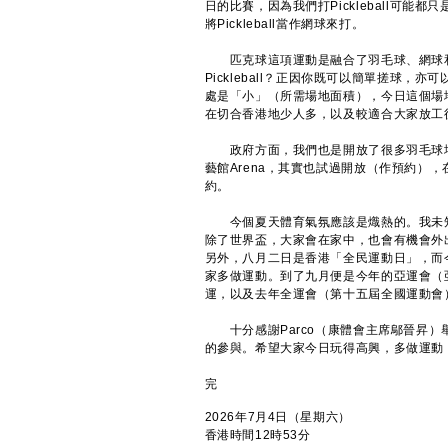
日的比賽，因為我們打Pickleball可能
將Pickleball當作網球來打。
匹克球這項運動是融合了羽毛球、網球和
Pickleball？正因你既可以簡單搓球，亦
處是「小」（所需場地面積），今日這個場地，
在切合香港地少人多，以及較適合大家放工
政府方面，我們也是開放了很多羽毛球場或體
藝館Arena，其實也試過開放（作預約），在
約。
今個夏天體育氣氛應該是熾熱的。我未知
除了世界盃，大家會在家中，也會有機會外
另外，八月二日是香港「全民運動日」，而
家多做運動。到了九月便是今年的亞運會（
運，以及去年全運會（第十五屆全國運動會
十分感謝Parco（康體會主席鄔晉昇）
的參與。希望大家今日玩得高興，多做運動
完
2026年7月4日（星期六）
香港時間12時53分