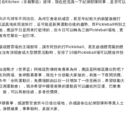
都只是在Kitchen（非截擊區）搓球，我也想見識一下紀律部隊同事，是否可以
乒乓球等不同項目。為何它會老幼咸宜，甚至年紀較大的銀髮族都打
可以認真地依照規矩打，這可能是新興運動往後的趨勢。而Pickleball特別之
應該平日是用來打籃球的，但今日可以轉為三個Pickleball場地，實
後有空聚在一起打球。
育場的主場館等，讓市民預約打Pickleball。甚至啟德體育園的體
沒有演唱會或大型體育活動時，安排了10個Pickleball場可以開放作預
道剛才（世界盃）阿根廷對佛得角賽果為何，應該是阿根廷勝出對吧？
出到商場、食肆觀看賽事，我也十分鼓勵大家做的，刺激一下夜間消費。
今年「全民運動日」免費場館由以往一日增加了一倍至兩日，希望鼓勵大
亞洲運動會），我亦希望中國香港隊的運動員可以繼杭州亞運、巴黎奧
）後，可以再創佳績，多拿些獎牌。
舉辦賽事，感謝警官會所今日借出場地，亦感謝各位紀律部隊和專業人士
，身體健康，事事順利。多謝大家。