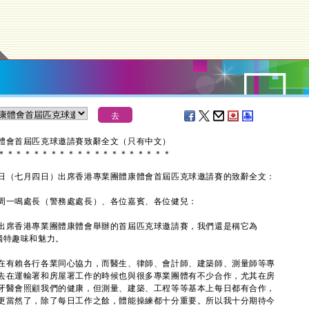
體會首屆匹克球邀請賽致辭全文（只有中文）
＊
＊
＊
＊
＊
＊
＊
＊
＊
＊
＊
＊
＊
＊
＊
＊
＊
＊
＊
＊
（七月四日）出席香港專業團體康體會首屆匹克球邀請賽的致辭全文：
周一鳴處長（警務處處長）、各位嘉賓、各位健兒：
席香港專業團體康體會舉辦的首屆匹克球邀請賽，我們還是稱它為
的獨特趣味和魅力。
有賴各行各業同心協力，而醫生、律師、會計師、建築師、測量師等專
去在運輸署和房屋署工作的時候也與很多專業團體有不少合作，尤其在房
牙醫會照顧我們的健康，但測量、建築、工程等等基本上每日都有合作，
更當然了，除了每日工作之餘，體能操練都十分重要。所以我十分期待今