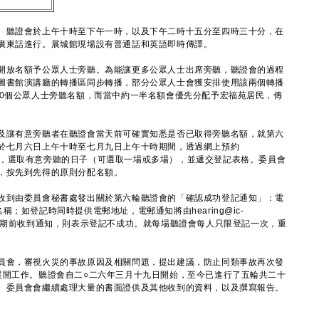
聽證會於上午十時至下午一時，以及下午二時十五分至四時三十分，在
廣東話進行。展城館現場設有普通話和英語即時傳譯。
放名額予公眾人士旁聽。為能讓更多公眾人士出席旁聽，聽證會的過程
圖書館演講廳的轉播區同步轉播，部分公眾人士會獲安排使用該兩個轉播
60個公眾人士旁聽名額，而當中約一半名額會優先分配予宏福苑居民，傳
讓有意旁聽者在聽證會當天前可確實知悉是否已取得旁聽名額，就第六
於七月六日上午十時至七月九日上午十時期間，透過網上預約
，選取有意旁聽的日子（可選取一場或多場），並遞交登記表格。委員會
，按先到先得的原則分配名額。
到由委員會秘書處發出關於第六輪聽證會的「確認成功登記通知」：電
人名稱；如登記時同時提供電郵地址，電郵通知將由hearing@ic-
發出。如未於該日期前收到通知，則表示登記不成功。就每場聽證會每人只限登記一次，重
會，審視火災的事故原因及相關問題，提出建議，防止同類事故再次發
展開工作。聽證會自二○二六年三月十九日開始，至今已進行了五輪共二十
。委員會會繼續處理大量的書面證供及其他收到的資料，以及撰寫報告。