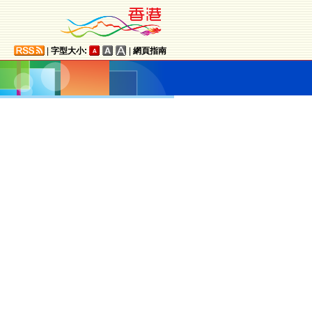
|
字型大小:
|
網頁指南