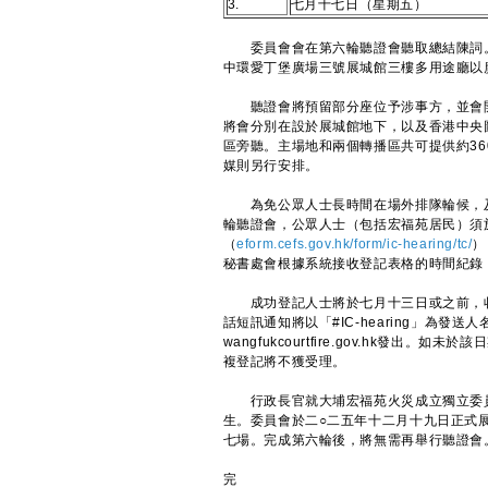
3.
七月十七日（星期五）
委員會會在第六輪聽證會聽取總結陳詞。
中環愛丁堡廣場三號展城館三樓多用途廳以
聽證會將預留部分座位予涉事方，並會開
將會分別在設於展城館地下，以及香港中央
區旁聽。主場地和兩個轉播區共可提供約3
媒則另行安排。
為免公眾人士長時間在場外排隊輪候，及
輪聽證會，公眾人士（包括宏福苑居民）須
（
eform.cefs.gov.hk/form/ic-hearing/tc/
）
秘書處會根據系統接收登記表格的時間紀錄
成功登記人士將於七月十三日或之前，收
話短訊通知將以「#IC-hearing」為發送
wangfukcourtfire.gov.hk
複登記將不獲受理。
行政長官就大埔宏福苑火災成立獨立委員
生。委員會於二○二五年十二月十九日正式
七場。完成第六輪後，將無需再舉行聽證會
完