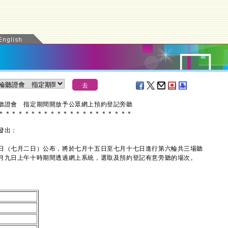
聽證會 指定期間開放予公眾網上預約登記旁聽
＊
＊
＊
＊
＊
＊
＊
＊
＊
＊
＊
＊
＊
＊
＊
＊
＊
＊
＊
＊
＊
發出：
（七月二日）公布，將於七月十五日至七月十七日進行第六輪共三場聽
月九日上午十時期間透過網上系統，選取及預約登記有意旁聽的場次。