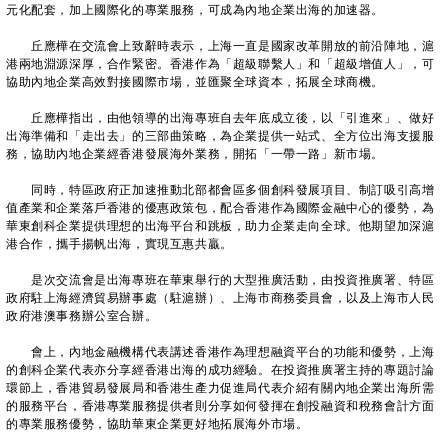
元化配套，加上國際化的專業服務，可成為內地企業出海的加速器。
丘應樺在交流會上致辭時表示，上海一直是國家改革開放的前沿陣地，滬
港兩地淵源深厚，合作緊密。香港作為「超級聯繫人」和「超級增值人」，可
協助內地企業高效對接國際市場，並匯聚全球資本，拓展全球商機。
丘應樺指出，由他領導的出海專班自去年底成立後，以「引進來」、做好
出海準備和「走出去」的三部曲策略，為企業提供一站式、全方位出海支援服
務，協助內地企業經香港發展海外業務，開拓「一帶一路」新市場。
同時，特區政府正加速推動北部都會區多個創科發展項目、制訂吸引高增
值產業和企業落戶香港的優惠政策包，配合香港作為國際金融中心的優勢，為
華東創科企業提供理想的出海平台和跳板，助力企業走向全球。他期望加深滬
港合作，攜手揚帆出海，實現互惠共贏。
是次交流會是出海專班在華東舉行的大型推廣活動，由投資推廣署、特區
政府駐上海經濟貿易辦事處（駐滬辦）、上海市商務委員會，以及上海市人民
政府港澳事務辦公室合辦。
會上，內地金融機構代表講述香港作為理想融資平台的功能和優勢，上海
的創科企業代表亦分享經香港出海的成功經驗。在投資推廣署主持的專題討論
環節上，香港貿易發展局和香港生產力促進局代表介紹有關內地企業出海所需
的服務平台，香港專業服務提供者則分享如何發揮在創投融資和稅務會計方面
的專業服務優勢，協助華東企業更好地拓展海外市場。