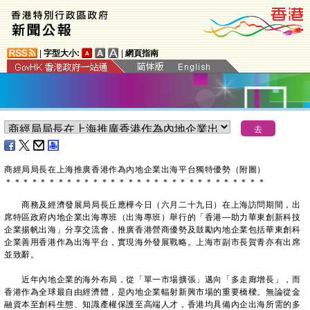
|
字型大小:
|
網頁指南
​商經局局長在上海推廣香港作為內地企業出海平台獨特優勢（附圖）
＊
＊
＊
＊
＊
＊
＊
＊
＊
＊
＊
＊
＊
＊
＊
＊
＊
＊
＊
＊
＊
＊
＊
＊
＊
＊
＊
＊
＊
＊
商務及經濟發展局局長丘應樺今日（六月二十九日）在上海訪問期間，出
席特區政府內地企業出海專班（出海專班）舉行的「香港—助力華東創新科技
企業揚帆出海」分享交流會，推廣香港營商優勢及鼓勵內地企業包括華東創科
企業善用香港作為出海平台，實現海外發展戰略。上海市副市長賀青亦有出席
並致辭。
近年內地企業的海外布局，從「單一市場擴張」邁向「多走廊增長」，而
香港作為全球最自由經濟體，是內地企業輻射新興市場的重要橋樑。無論從金
融資本至創科生態、知識產權保護至高端人才，香港均具備內企出海所需的多