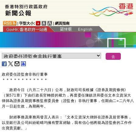
|
字型大小:
|
網頁指南
政府委任證監會非執行董事
＊
＊
＊
＊
＊
＊
＊
＊
＊
＊
＊
＊
政府今日（六月二十六日）公布，財政司司長根據《證券及期貨條例》
（第571章）下由行政長官轉授的權力，再度委任陳鎮洪和委任文本立資深大
律師為證券及期貨事務監察委員會（證監會）非執行董事，任期由二○二六年八
月一日起生效，為期兩年。
財經事務及庫務局發言人表示：「文本立資深大律師在證券及規管事務，
以至銀行及公司糾紛範疇均擁有豐富經驗，我有信心他將能為證監會的工作作
出寶貴貢獻。」