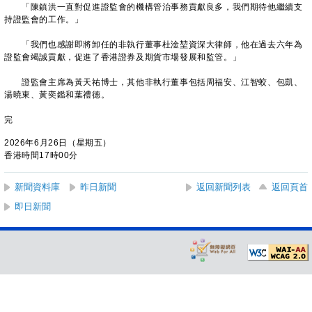
「陳鎮洪一直對促進證監會的機構管治事務貢獻良多，我們期待他繼續支
持證監會的工作。」
「我們也感謝即將卸任的非執行董事杜淦堃資深大律師，他在過去六年為
證監會竭誠貢獻，促進了香港證券及期貨市場發展和監管。」
證監會主席為黃天祐博士，其他非執行董事包括周福安、江智蛟、包凱、
湯曉東、黃奕鑑和葉禮德。
完
2026年6月26日（星期五）
香港時間17時00分
新聞資料庫
昨日新聞
返回新聞列表
返回頁首
即日新聞