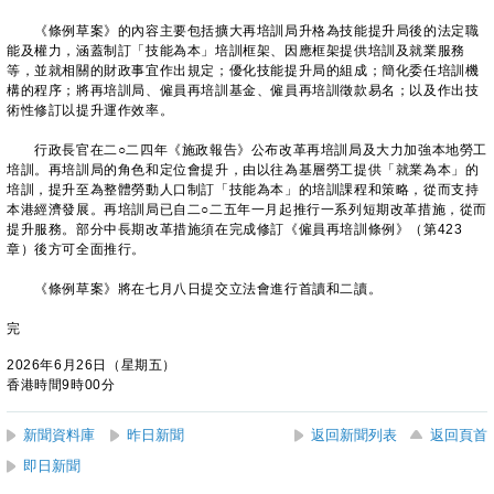
《條例草案》的內容主要包括擴大再培訓局升格為技能提升局後的法定職
能及權力，涵蓋制訂「技能為本」培訓框架、因應框架提供培訓及就業服務
等，並就相關的財政事宜作出規定；優化技能提升局的組成；簡化委任培訓機
構的程序；將再培訓局、僱員再培訓基金、僱員再培訓徵款易名；以及作出技
術性修訂以提升運作效率。
行政長官在二○二四年《施政報告》公布改革再培訓局及大力加強本地勞工
培訓。再培訓局的角色和定位會提升，由以往為基層勞工提供「就業為本」的
培訓，提升至為整體勞動人口制訂「技能為本」的培訓課程和策略，從而支持
本港經濟發展。再培訓局已自二○二五年一月起推行一系列短期改革措施，從而
提升服務。部分中長期改革措施須在完成修訂《僱員再培訓條例》（第423
章）後方可全面推行。
《條例草案》將在七月八日提交立法會進行首讀和二讀。
完
2026年6月26日（星期五）
香港時間9時00分
新聞資料庫
昨日新聞
返回新聞列表
返回頁首
即日新聞