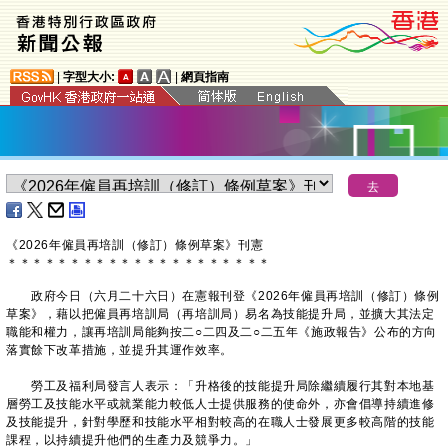
|
字型大小:
|
網頁指南
《2026年僱員再培訓（修訂）條例草案》刊憲
＊
＊
＊
＊
＊
＊
＊
＊
＊
＊
＊
＊
＊
＊
＊
＊
＊
＊
＊
＊
＊
政府今日（六月二十六日）在憲報刊登《2026年僱員再培訓（修訂）條例
草案》，藉以把僱員再培訓局（再培訓局）易名為技能提升局，並擴大其法定
職能和權力，讓再培訓局能夠按二○二四及二○二五年《施政報告》公布的方向
落實餘下改革措施，並提升其運作效率。
勞工及福利局發言人表示：「升格後的技能提升局除繼續履行其對本地基
層勞工及技能水平或就業能力較低人士提供服務的使命外，亦會倡導持續進修
及技能提升，針對學歷和技能水平相對較高的在職人士發展更多較高階的技能
課程，以持續提升他們的生產力及競爭力。」