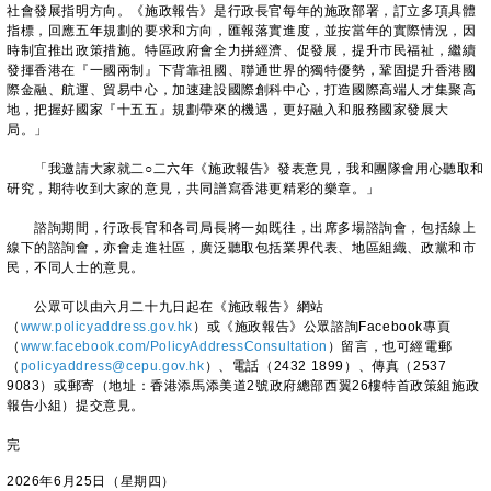
社會發展指明方向。《施政報告》是行政長官每年的施政部署，訂立多項具體
指標，回應五年規劃的要求和方向，匯報落實進度，並按當年的實際情況，因
時制宜推出政策措施。特區政府會全力拼經濟、促發展，提升市民福祉，繼續
發揮香港在『一國兩制』下背靠祖國、聯通世界的獨特優勢，鞏固提升香港國
際金融、航運、貿易中心，加速建設國際創科中心，打造國際高端人才集聚高
地，把握好國家『十五五』規劃帶來的機遇，更好融入和服務國家發展大
局。」
「我邀請大家就二○二六年《施政報告》發表意見，我和團隊會用心聽取和
研究，期待收到大家的意見，共同譜寫香港更精彩的樂章。」
諮詢期間，行政長官和各司局長將一如既往，出席多場諮詢會，包括線上
線下的諮詢會，亦會走進社區，廣泛聽取包括業界代表、地區組織、政黨和市
民，不同人士的意見。
公眾可以由六月二十九日起在《施政報告》網站
（
www.policyaddress.gov.hk
）或《施政報告》公眾諮詢Facebook專頁
（
www.facebook.com/PolicyAddressConsultation
）留言，也可經電郵
（
policyaddress@cepu.gov.hk
）、電話（2432 1899）、傳真（2537
9083）或郵寄（地址：香港添馬添美道2號政府總部西翼26樓特首政策組施政
報告小組）提交意見。
完
2026年6月25日（星期四）