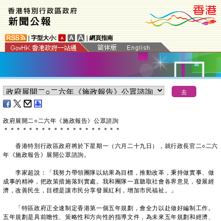
|
字型大小:
|
網頁指南
政府展開二○二六年《施政報告》公眾諮詢
＊
＊
＊
＊
＊
＊
＊
＊
＊
＊
＊
＊
＊
＊
＊
＊
＊
＊
＊
香港特別行政區政府將於下星期一（六月二十九日），就行政長官二○二六
年《施政報告》展開公眾諮詢。
李家超說：「我努力帶領團隊以結果為目標，推動改革，秉持做實事、做
成事的精神，把政策措施落到實處。我和團隊一直聽取社會各界意見，發展經
濟，改善民生，目標是讓市民分享發展紅利，增加市民福祉。」
「特區政府正全速制定香港第一個五年規劃，會全力以赴做好編制工作。
五年規劃是具前瞻性、策略性和方向性的指導文件，為未來五年規劃和經濟、