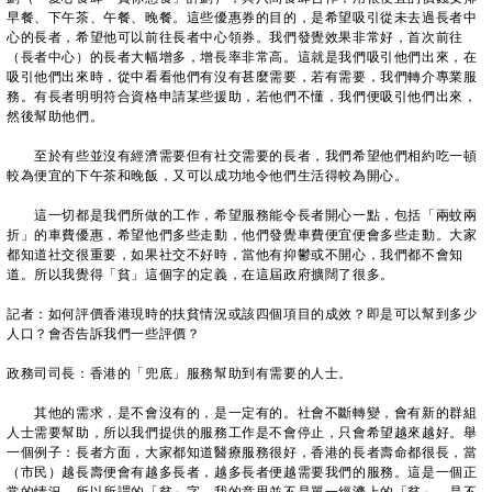
早餐、下午茶、午餐、晚餐。這些優惠券的目的，是希望吸引從未去過長者中
心的長者，希望他可以前往長者中心領券。我們發覺效果非常好，首次前往
（長者中心）的長者大幅增多，增長率非常高。這就是我們吸引他們出來，在
吸引他們出來時，從中看看他們有沒有甚麼需要，若有需要，我們轉介專業服
務。有長者明明符合資格申請某些援助，若他們不懂，我們便吸引他們出來，
然後幫助他們。
至於有些並沒有經濟需要但有社交需要的長者，我們希望他們相約吃一頓
較為便宜的下午茶和晚飯，又可以成功地令他們生活得較為開心。
這一切都是我們所做的工作，希望服務能令長者開心一點，包括「兩蚊兩
折」的車費優惠，希望他們多些走動，他們發覺車費便宜便會多些走動。大家
都知道社交很重要，如果社交不好時，當他有抑鬱或不開心，我們都不會知
道。所以我覺得「貧」這個字的定義，在這屆政府擴闊了很多。
記者：如何評價香港現時的扶貧情況或該四個項目的成效？即是可以幫到多少
人口？會否告訴我們一些評價？
政務司司長：香港的「兜底」服務幫助到有需要的人士。
其他的需求，是不會沒有的，是一定有的。社會不斷轉變，會有新的群組
人士需要幫助，所以我們提供的服務工作是不會停止，只會希望越來越好。舉
一個例子：長者方面，大家都知道醫療服務很好，香港的長者壽命都很長，當
（市民）越長壽便會有越多長者，越多長者便越需要我們的服務。這是一個正