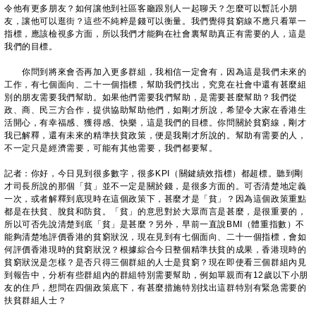
令他有更多朋友？如何讓他到社區客廳跟別人一起聊天？怎麼可以暫託小朋
友，讓他可以逛街？這些不純粹是錢可以衡量。我們覺得貧窮線不應只看單一
指標，應該檢視多方面，所以我們才能夠在社會裏幫助真正有需要的人，這是
我們的目標。
你問到將來會否再加入更多群組，我相信一定會有，因為這是我們未來的
工作，有七個面向、二十一個指標，幫助我們找出，究竟在社會中還有甚麼組
別的朋友需要我們幫助。如果他們需要我們幫助，是需要甚麼幫助？我們從
政、商、民三方合作，提供協助幫助他們，如剛才所說，希望令大家在香港生
活開心，有幸福感、獲得感、快樂，這是我們的目標。你問關於貧窮線，剛才
我已解釋，還有未來的精準扶貧政策，便是我剛才所說的。幫助有需要的人，
不一定只是經濟需要，可能有其他需要，我們都要幫。
記者：你好，今日見到很多數字，很多KPI（關鍵績效指標）都超標。聽到剛
才司長所說的那個「貧」並不一定是關於錢，是很多方面的。可否清楚地定義
一次，或者解釋到底現時在這個政策下，甚麼才是「貧」？因為這個政策重點
都是在扶貧、脫貧和防貧。「貧」的意思對於大眾而言是甚麼，是很重要的，
所以可否先說清楚到底「貧」是甚麼？另外，早前一直說BMI（體重指數）不
能夠清楚地評價香港的貧窮狀況，現在見到有七個面向、二十一個指標，會如
何評價香港現時的貧窮狀況？根據綜合今日整個精準扶貧的成果，香港現時的
貧窮狀況是怎樣？是否只得三個群組的人士是貧窮？現在即使看三個群組內見
到報告中，分析有些群組內的群組特別需要幫助，例如單親而有12歲以下小朋
友的住戶，想問在四個政策底下，有甚麼措施特別找出這群特別有緊急需要的
扶貧群組人士？