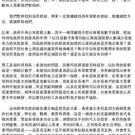
常的情況，所以所謂的「貧」字，我的意思並不是單一經濟上的「貧」，是不
斷有人需要我們幫助的。
我們暫時找到這些群組，將來一定會繼續找尋有需要的群組，會繼續想方
法、措施幫助他們。
記者：政府不再公布貧窮人數，其中一個理據指不想社會聚焦數字遊戲，那如
何得知政府扶貧政策的作用 ？以往從數字會看到如公屋能讓貧窮人數減少是最
有力的扶貧政策，現屆政府推出的新政策如簡約公屋的成效是否無法量度？還
是政府不想社會上再說越扶越貧而偷換概念？剛才亦沒有提到整體全港的貧窮
情況究竟如何，政府如何界定減貧目標？還是在這方面沒有目標？
勞工及福利局局長：多謝你的問題，回應司長開場發言時提到，以往用的貧窮
線是一個統計數字，未能指出貧窮者為誰以及有甚麼需要，亦有解讀指出會有
失真狀況，因為它只看相對收入這個單一指標，未有反映資產等。在香港大家
現時見到最大的挑戰是老齡化社會，很多是全長者戶，但全長者戶的最大需要
有時可能並非金錢，而是照顧和關懷，以及在需要時可以得到支援。這是我們
需要應對的，精準扶貧最重要的問題是社會上有甚麼需要，社會有需要的人其
實不停在轉變，所以要找好的工具做好對焦才能給予協助。
這份精準扶貧的報告書主軸是想告訴大家，香港最大承托是四大範疇普惠
的社會支援，即社福、醫療、教育和房屋，這是一個很大的支援網應對各式各
樣的需要，譬如長者很多住在公屋，身體狀況不好的可入住院舍，有些則接受
日間服務，亦有四成65歲以上長者，即約80萬人，正領取長者生活津貼。大家
要問的問題是——這是否足夠？這不能單從津貼額去衡量是否足夠，待會李玉