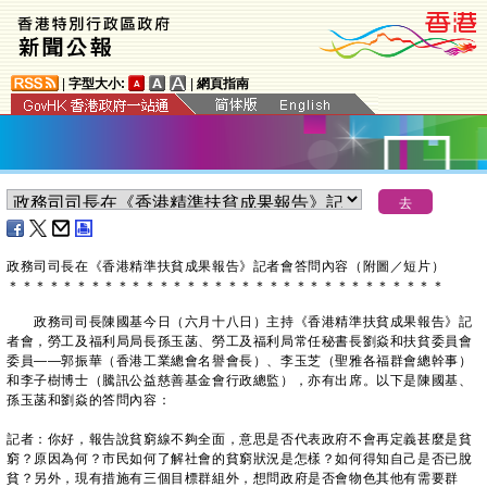
|
字型大小:
|
網頁指南
政務司司長在《香港精準扶貧成果報告》記者會答問內容（附圖／短片）
＊
＊
＊
＊
＊
＊
＊
＊
＊
＊
＊
＊
＊
＊
＊
＊
＊
＊
＊
＊
＊
＊
＊
＊
＊
＊
＊
＊
＊
＊
＊
＊
政務司司長陳國基今日（六月十八日）主持《香港精準扶貧成果報告》記
者會，勞工及福利局局長孫玉菡、勞工及福利局常任秘書長劉焱和扶貧委員會
委員——郭振華（香港工業總會名譽會長）、李玉芝（聖雅各福群會總幹事）
和李子樹博士（騰訊公益慈善基金會行政總監），亦有出席。以下是陳國基、
孫玉菡和劉焱的答問內容：
記者：你好，報告說貧窮線不夠全面，意思是否代表政府不會再定義甚麼是貧
窮？原因為何？市民如何了解社會的貧窮狀況是怎樣？如何得知自己是否已脫
貧？另外，現有措施有三個目標群組外，想問政府是否會物色其他有需要群