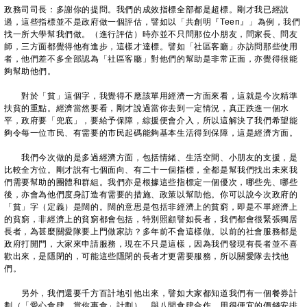
政務司司長：多謝你的提問。我們的成效指標全部都是超標。剛才我已經說
過，這些指標並不是政府做一個評估，譬如以「共創明『Teen』」為例，我們
找一所大學幫我們做。（進行評估）時亦並不只問那位小朋友，問家長、問友
師，三方面都覺得他有進步，這樣才達標。譬如「社區客廳」亦訪問那些使用
者，他們差不多全部認為「社區客廳」對他們的幫助是非常正面，亦覺得很能
夠幫助他們。
對於「貧」這個字，我覺得不應該單用經濟一方面來看，這就是今次精準
扶貧的重點。經濟當然要看，剛才說過當你去到一定情況，真正跌進一個水
平，政府要「兜底」，要給予保障，綜援便會介入，所以這解決了我們希望能
夠令每一位市民、有需要的市民起碼能夠基本生活得到保障，這是經濟方面。
我們今次做的是多過經濟方面，包括情緒、生活空間、小朋友的支援，是
比較全方位。剛才說有七個面向、有二十一個指標，全都是幫我們找出未來我
們需要幫助的團體和群組。我們亦是根據這些指標定一個優次，哪些先、哪些
後，亦會為他們度身訂造有需要的措施、政策以幫助他。你可以說今次政府的
「貧」字（定義）是闊的。闊的意思是包括非經濟上的貧窮，即是不單經濟上
的貧窮，非經濟上的貧窮都會包括，特別照顧譬如長者，我們都會很緊張獨居
長者，為甚麼關愛隊要上門做家訪？多年前不會這樣做。以前的社會服務都是
政府打開門，大家來申請服務，現在不只是這樣，因為我們發現有長者並不喜
歡出來，是隱閉的，可能這些隱閉的長者才更需要服務，所以關愛隊去找他
們。
另外，我們還要千方百計地引他出來，譬如大家都知道我們有一個餐券計
劃（「愛心食肆 賞你惠食」計劃），與八間食肆合作，用很便宜的價錢安排