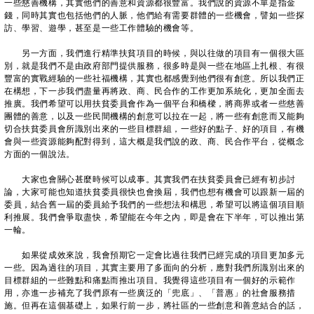
一些慈善機構，其實他們的善意和資源都很豐富。我們說的資源不單是指金
錢，同時其實也包括他們的人脈，他們給有需要群體的一些機會，譬如一些探
訪、學習、遊學，甚至是一些工作體驗的機會等。
另一方面，我們進行精準扶貧項目的時候，與以往做的項目有一個很大區
別，就是我們不是由政府部門提供服務，很多時是與一些在地區上扎根、有很
豐富的實戰經驗的一些社福機構，其實也都感覺到他們很有創意。所以我們正
在構想，下一步我們盡量再將政、商、民合作的工作更加系統化，更加全面去
推廣。我們希望可以用扶貧委員會作為一個平台和橋樑，將商界或者一些慈善
團體的善意，以及一些民間機構的創意可以拉在一起，將一些有創意而又能夠
切合扶貧委員會所識別出來的一些目標群組，一些好的點子、好的項目，有機
會與一些資源能夠配對得到，這大概是我們說的政、商、民合作平台，從概念
方面的一個說法。
大家也會關心甚麼時候可以成事。其實我們在扶貧委員會已經有初步討
論，大家可能也知道扶貧委員很快也會換屆，我們也想有機會可以跟新一屆的
委員，結合舊一屆的委員給予我們的一些想法和構思，希望可以將這個項目順
利推展。我們會爭取盡快，希望能在今年之內，即是會在下半年，可以推出第
一輪。
如果從成效來說，我會預期它一定會比過往我們已經完成的項目更加多元
一些。因為過往的項目，其實主要用了多面向的分析，應對我們所識別出來的
目標群組的一些難點和痛點而推出項目。我覺得這些項目有一個好的示範作
用，亦進一步補充了我們原有一些廣泛的「兜底」、「普惠」的社會服務措
施。但再在這個基礎上，如果行前一步，將社區的一些創意和善意結合的話，