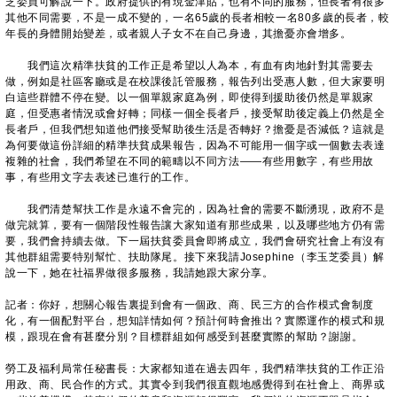
芝委員可解說一下。政府提供的有現金津貼，也有不同的服務，但長者有很多
其他不同需要，不是一成不變的，一名65歲的長者相較一名80多歲的長者，較
年長的身體開始變差，或者親人子女不在自己身邊，其擔憂亦會增多。
我們這次精準扶貧的工作正是希望以人為本，有血有肉地針對其需要去
做，例如是社區客廳或是在校課後託管服務，報告列出受惠人數，但大家要明
白這些群體不停在變。以一個單親家庭為例，即使得到援助後仍然是單親家
庭，但受惠者情況或會好轉；同樣一個全長者戶，接受幫助後定義上仍然是全
長者戶，但我們想知道他們接受幫助後生活是否轉好？擔憂是否減低？這就是
為何要做這份詳細的精準扶貧成果報告，因為不可能用一個字或一個數去表達
複雜的社會，我們希望在不同的範疇以不同方法——有些用數字，有些用故
事，有些用文字去表述已進行的工作。
我們清楚幫扶工作是永遠不會完的，因為社會的需要不斷湧現，政府不是
做完就算，要有一個階段性報告讓大家知道有那些成果，以及哪些地方仍有需
要，我們會持續去做。下一屆扶貧委員會即將成立，我們會研究社會上有沒有
其他群組需要特别幫忙、扶助隊尾。接下來我請Josephine（李玉芝委員）解
說一下，她在社福界做很多服務，我請她跟大家分享。
記者：你好，想關心報告裏提到會有一個政、商、民三方的合作模式會制度
化，有一個配對平台，想知詳情如何？預計何時會推出？實際運作的模式和規
模，跟現在會有甚麼分別？目標群組如何感受到甚麼實際的幫助？謝謝。
勞工及福利局常任秘書長：大家都知道在過去四年，我們精準扶貧的工作正沿
用政、商、民合作的方式。其實令到我們很直觀地感覺得到在社會上、商界或