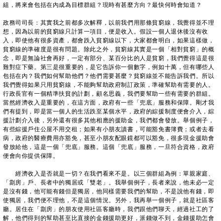
組，將來會包括在內成為目標群組？現時有甚麼方向？最快何時會知道？
政務司司長：其實我之前都多次解釋，以前我們用那條貧窮線，我覺得並不理
想，因為以前的貧窮線只計算一項目，便是收入。假設一個人退休後沒有收
入，即使他有很多資產，都會跌入貧窮線以下，大家都會明白，如果這樣做，
貧窮線的準確度是很有問題。除此之外，貧窮線其實是一個「相對貧窮」的概
念，即是無論社會再好，一定有部分、某百分比的人是貧窮，我們覺得這是很
難對症下藥。第三是很重要的，是它告訴你一個數字，例如十萬，但有哪些人
包括在內？我們如何幫助他們？他們需要甚麼？貧窮線並不能告訴我們。所以
我們覺得如果只用貧窮線，不能夠幫助政府制訂政策，準確幫助有需要的人。
行政長官有一個精準扶貧的計劃，顧名思義，我們要幫助一些有需要的群組。
當然經濟收入是重要的，在這方面，政府有一些「兜底」服務和保障。剛才我
們有提到，即是當一個人的生活跌至某個水平，政府的綜援制度便會介入，綜
援計劃介入後，另外還有很多其他相應的援助金，我們都會發放。舉個例子，
有些綜援戶住公屋不用交租；如果有小朋友讀書，可能豁免書簿費；或者去看
病，政府的醫療費用亦豁免，甚至小朋友配眼鏡都可以豁免，很多現金援助會
發放給他，這是一個「兜底」服務。這個「兜底」服務，一旦符合資格，政府
便會向你提供保障。
經濟收入是否就是一切？在我們看來不是。以三個群組為例：單親家庭、
「劏房」戶、長者中的獨居或「雙老」。我舉個例子，長者來說，他未必一定
是沒有錢，他可能有錢但是獨居，他同樣需要我們的幫助，不是說他有錢，即
使獨居，我們便不理他，不是這個情況。另外，我再舉一個例子，就是社區客
廳。居住在「劏房」的朋友使用社區客廳時，我們跟他們聊天，經過社工的了
解，他們得到的幫助甚至比直接的金錢援助更好，派錢做不到，金錢援助怎會