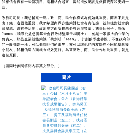
我相信會再有一些新項目。兩相結合起來，當然成效應該是做得更深和更細一
些。
政務司司長：我想補充一點，政、商、民合作模式為何如此重要。商界不只是
出了錢，這固然重要，我們希望商界亦能夠對社會有責任感，並加強對社會的
歸屬感。還有些活動，政府單方面安排未必有這麼豐富，我舉個例子，就像
James（騰訊公益慈善基金會行政總監李子樹博士），他是一家很大的企業的
負責人，那些企業就能夠讓「共創明『Teen』」計劃的學生參觀，不像政府部
門一般都是一樣，可以擴闊他們的眼界，亦可以讓他們的友師在不同範疇教導
小朋友，我相信這方面就令成效更好。為甚麼政、商、民合作如此重要，就是
這個原因。
（請同時參閱答問內容英文部分。）
圖片