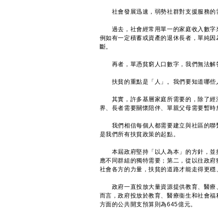
社會發展迅速，弱勢社群對支援服務的需
過去，社會經常用單一的家庭收入數字來
例如有一定積蓄或資產的退休長者，單純因
斷。
再者，單憑貧窮人口數字，我們無法解答
扶貧的重點是「人」。我們要知道哪些人
其實，許多基層家庭所需要的，除了經濟
界、長者需要關懷陪伴、單親父母需要暫時
我們相信每個人都需要建立與社區的聯繫
是我們所有扶貧政策的起點。
本屆政府堅持「以人為本」的方針，並推
應不同群組的獨特需要；第二，從以往政府
社會各方的力量，扶貧的道路才能走得更穩
政府一直投放大量資源提供教育、醫療、
而言，政府投放於教育、醫療衞生和社會福利
方面的公共開支預算則為645億元。