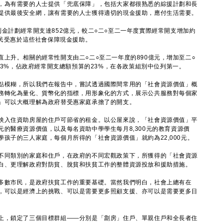
為有需要的人士提供「兜底保障」，包括大家都很熟悉的綜援計劃和長
提供最後安全網，讓有需要的人士獲得適切的現金援助，應付生活需要。
計劃經常開支達852億元，較二○二○至二一年度實際經常開支增加約
居民受惠於這些社會保障現金援助。
升。相關的經常性開支由二○二○至二一年度的890億元，增加至二○
達53%，佔政府經常開支總額預算的23%，在各政策組別中位列第一。
模糊，所以我們在報告中，嘗試透過國際間常用的「社會資源價值」概
務轉化為量化、貨幣化的指標，用形象化的方式，展示公共服務對每個家
」可以大概理解為政府替受惠家庭承擔了的開支。
入住資助房屋的住戶可節省的租金。以公屋來說，「社會資源價值」平
00元的醫療資源價值，以及每名資助中學學生每月8,300元的教育資源價
孩子的三人家庭，每個月所得的「社會資源價值」就約為22,000元。
同類別的家庭和住戶，在政府的不同宏觀政策下，所獲得的「社會資源
白、更理解政府對防貧、脫貧和扶貧工作的整體資源投放和援助措施。
數市民，是政府扶貧工作的重要基礎。當然我們明白，社會上總有在
，可以是經濟上的挑戰、可以是需要更多照顧支援、亦可以是需要更多日
，鎖定了三個目標群組——分別是「劏房」住戶、單親住戶和全長者住