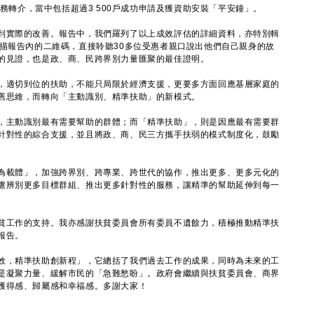
服務轉介，當中包括超過3 500戶成功申請及獲資助安裝「平安鐘」。
實際的改善。報告中，我們羅列了以上成效評估的詳細資料，亦特別輯
掃描報告內的二維碼，直接聆聽30多位受惠者親口說出他們自己親身的故
的見證，也是政、商、民跨界別力量匯聚的最佳證明。
適切到位的扶助，不能只局限於經濟支援，更要多方面回應基層家庭的
舊思維，而轉向「主動識別、精準扶助」的新模式。
主動識別最有需要幫助的群體；而「精準扶助」，則是因應最有需要群
針對性的綜合支援，並且將政、商、民三方攜手扶弱的模式制度化，鼓勵
載體」，加強跨界別、跨專業、跨世代的協作，推出更多、更多元化的
慮辨別更多目標群組、推出更多針對性的服務，讓精準的幫助延伸到每一
工作的支持。我亦感謝扶貧委員會所有委員不遺餘力，積極推動精準扶
報告。
，精準扶助創新程」，它總括了我們過去工作的成果，同時為未來的工
是凝聚力量、緩解市民的「急難愁盼」。政府會繼續與扶貧委員會、商界
獲得感、歸屬感和幸福感。多謝大家！