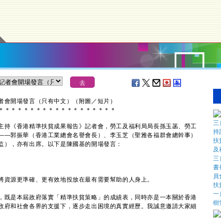
者會開場發言（只有中文）（附圖／短片）
＊
＊
＊
＊
＊
＊
＊
＊
＊
＊
＊
＊
＊
＊
＊
＊
＊
＊
＊
持《香港精準扶貧成果報告》記者會，勞工及福利局局長孫玉菡、勞工
——郭振華（香港工業總會名譽會長）、李玉芝（聖雅各福群會總幹事）
監），亦有出席。以下是陳國基的開場發言：
。
資源更準確、更有效地投放在最有需要幫助的人身上。
既是本屆政府落實「精準扶貧策略」的成績表，同時亦是一本關於香港
政府和社會各界的支援下，逐步走出困境的真實經歷。我誠意邀請大家細