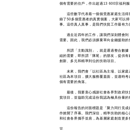
個有需要的住戶，作出超過13 600宗福利
這些數字代表着一個個受惠家庭生活得到
錄了50多個受惠者的真實個案，大家可以
事。這些真人真事，是我們扶貧工作最有力
過去近四年的工作，讓我們深刻體會到，
需要。因此，我們必須摒棄單向金錢援助的
所謂「主動識別」，就是通過整合數據，
組的需要，即所謂「隊尾」的朋友，提供有
創新、多元和精準到位的扶助項目。
未來，我們會「以社區為主場、以家庭為
社區為本項目，擴大服務覆蓋面，並適時考
個有需要的角落。
最後，我要衷心感謝社會各界對政府扶貧
貧項目，並協助完成這份我認為極具份量的
這份報告的封面標題是「聚力同行見成效
作掀開了序幕。我們深信，精準扶助的核心
和社會各界攜手並肩，為基層家庭創造更多
完