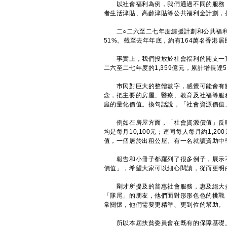
以社會福利為例，我們通過不同的服務，
者生活津貼、高齡津貼等公共福利金計劃，
二○二六至二七年度綜援計劃和公共福利金
51%。截至去年年底，約有164萬名香港
事實上，我們投放於社會福利的開支一直上
二六至二七年度的1,359億元，累計增長
市民對巨大的整體數字，感覺可能會有點
念，把主要的房屋、醫療、教育及社福等服
庭的量化價值。換句話說，「社會資源價值
例如在房屋方面，「社會資源價值」反映
均是每月10,100元；連同每人每月約1,2
值，一個居於出租公屋、有一名就讀資助中學
報告和小冊子都羅列了很多例子，展示不
價值」，希望大家可以細心閱讀，從而更明
剛才所提及的普惠社會服務，惠及絕大多
「隊尾」的朋友，他們面對形形色色的挑戰
常關懷，他們需要更精準、更到位的幫助。
所以本屆扶貧委員會在既有的保障基礎上