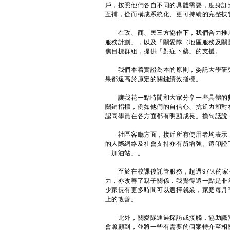
戶，按照他們各自不同的具體需要，度身訂
互補，從而構成系統化、更可持續的完整扶
在政、商、民三方協作下，我們合力推展了
服務計劃」，以及「關愛隊（地區服務及關
焦目標群組，提供「對症下藥」的支援。
我們本着實證為本的原則，委託大學研究
果都遠高於原定的關鍵績效指標。
讓我花一點時間和大家分享一些具體的數字
關鍵指標，例如他們的自信心、抗逆力和對
認同學員在各方面都有明顯成長。換句話說
社區客廳方面，接近所有使用者均表示，
的人際網絡及社會支持亦有所增強。這印證
「加油站」。
至於在校課後託管服務，超過97%的家
力，亦改善了親子關係，我覺得這一點是非
少家長有更多時間可以選擇就業，家庭每月平
上的改善。
此外，關愛隊通過探訪或接觸，協助識別
會照顧到，並將一些有需要的個案轉介至相