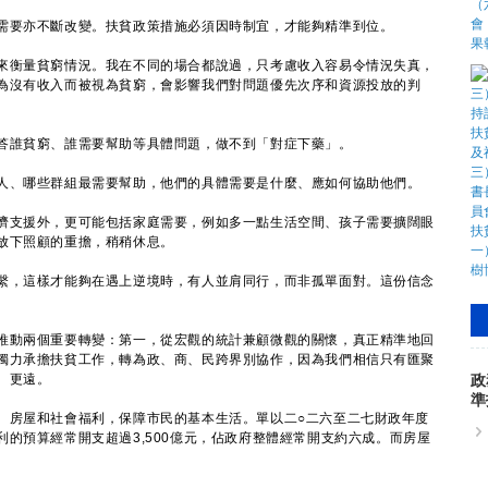
要亦不斷改變。扶貧政策措施必須因時制宜，才能夠精準到位。
衡量貧窮情況。我在不同的場合都說過，只考慮收入容易令情況失真，
為沒有收入而被視為貧窮，會影響我們對問題優先次序和資源投放的判
誰貧窮、誰需要幫助等具體問題，做不到「對症下藥」。
、哪些群組最需要幫助，他們的具體需要是什麼、應如何協助他們。
支援外，更可能包括家庭需要，例如多一點生活空間、孩子需要擴闊眼
放下照顧的重擔，稍稍休息。
，這樣才能夠在遇上逆境時，有人並肩同行，而非孤單面對。這份信念
動兩個重要轉變：第一，從宏觀的統計兼顧微觀的關懷，真正精準地回
獨力承擔扶貧工作，轉為政、商、民跨界別協作，因為我們相信只有匯聚
、更遠。
政
準
房屋和社會福利，保障市民的基本生活。單以二○二六至二七財政年度
的預算經常開支超過3,500億元，佔政府整體經常開支約六成。而房屋