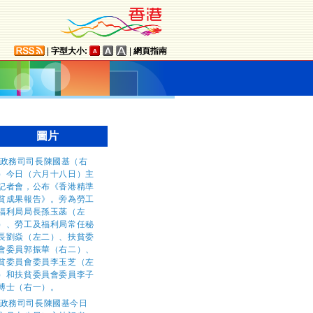
|
字型大小:
|
網頁指南
圖片