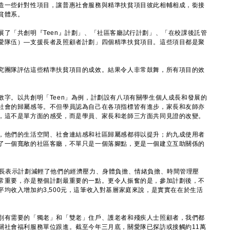
造一些針對性項目，讓普惠社會服務與精準扶貧項目彼此相輔相成，銜接
貧體系。
「共創明『Teen』計劃」、「社區客廳試行計劃」、「在校課後託管
愛隊伍）—支援長者及照顧者計劃」四個精準扶貧項目。這些項目都是聚
團隊評估這些精準扶貧項目的成效。結果令人非常鼓舞，所有項目的效
。以共創明「Teen」為例，計劃設有八項有關學生個人成長和發展的
社會的歸屬感等。不但學員認為自己在各項指標皆有進步，家長和友師亦
，這不是單方面的感受，而是學員、家長和老師三方面共同見證的改變。
他們的生活空間、社會連結感和社區歸屬感都得以提升；約九成使用者
了一個寬敞的社區客廳，不單只是一個落腳點，更是一個建立互助關係的
長表示計劃減輕了他們的經濟壓力、身體負擔、情緒負擔、時間管理壓
常重要，亦是整個計劃最重要的一點。更令人振奮的是，參加計劃後，不
均收入增加約3,500元，這筆收入對基層家庭來說，是實實在在於生活
有需要的「獨老」和「雙老」住戶、護老者和殘疾人士照顧者，我們都
關社會福利服務單位跟進。截至今年三月底，關愛隊已探訪或接觸約11萬