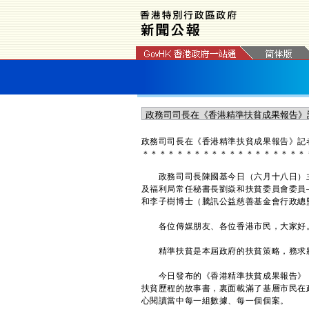
政務司司長在《香港精準扶貧成果報告》記
＊
＊
＊
＊
＊
＊
＊
＊
＊
＊
＊
＊
＊
＊
＊
＊
＊
＊
＊
政務司司長陳國基今日（六月十八日）主
及福利局常任秘書長劉焱和扶貧委員會委員
和李子樹博士（騰訊公益慈善基金會行政總
各位傳媒朋友、各位香港市民，大家好
精準扶貧是本屆政府的扶貧策略，務求將
今日發布的《香港精準扶貧成果報告》，
扶貧歷程的故事書，裏面載滿了基層市民在
心閱讀當中每一組數據、每一個個案。