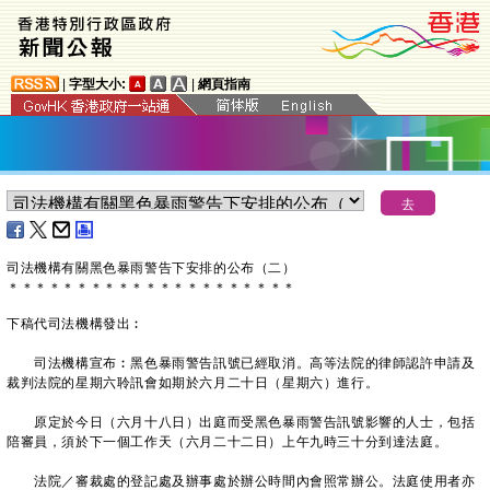
|
字型大小:
|
網頁指南
司法機構有關黑色暴雨警告下安排的公布（二）
＊
＊
＊
＊
＊
＊
＊
＊
＊
＊
＊
＊
＊
＊
＊
＊
＊
＊
＊
＊
＊
下稿代司法機構發出︰
司法機構宣布︰黑色暴雨警告訊號已經取消。高等法院的律師認許申請及
裁判法院的星期六聆訊會如期於六月二十日（星期六）進行。
原定於今日（六月十八日）出庭而受黑色暴雨警告訊號影響的人士，包括
陪審員，須於下一個工作天（六月二十二日）上午九時三十分到達法庭。
法院／審裁處的登記處及辦事處於辦公時間內會照常辦公。法庭使用者亦