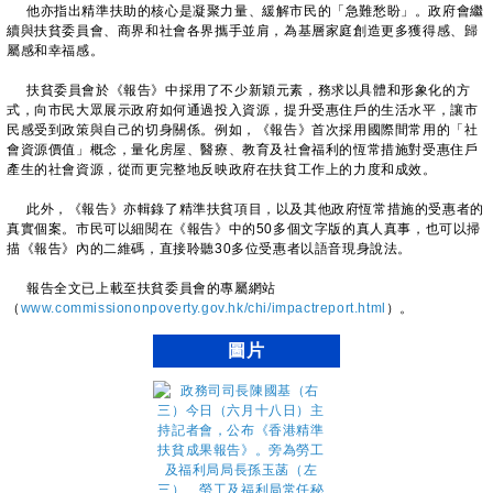
他亦指出精準扶助的核心是凝聚力量、緩解市民的「急難愁盼」。政府會繼
續與扶貧委員會、商界和社會各界攜手並肩，為基層家庭創造更多獲得感、歸
屬感和幸福感。
扶貧委員會於《報告》中採用了不少新穎元素，務求以具體和形象化的方
式，向市民大眾展示政府如何通過投入資源，提升受惠住戶的生活水平，讓市
民感受到政策與自己的切身關係。例如，《報告》首次採用國際間常用的「社
會資源價值」概念，量化房屋、醫療、教育及社會福利的恆常措施對受惠住戶
產生的社會資源，從而更完整地反映政府在扶貧工作上的力度和成效。
此外，《報告》亦輯錄了精準扶貧項目，以及其他政府恆常措施的受惠者的
真實個案。市民可以細閱在《報告》中的50多個文字版的真人真事，也可以掃
描《報告》內的二維碼，直接聆聽30多位受惠者以語音現身說法。
報告全文已上載至扶貧委員會的專屬網站
（
www.commissiononpoverty.gov.hk/chi/impactreport.html
）。
圖片