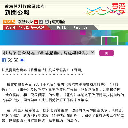
|
字型大小:
|
網頁指南
扶貧委員會發布《香港精準扶貧成果報告》（附圖）
＊
＊
＊
＊
＊
＊
＊
＊
＊
＊
＊
＊
＊
＊
＊
＊
＊
＊
＊
＊
＊
＊
＊
​扶貧委員會今日（六月十八日）發布《香港精準扶貧成果報告》（《報
告》）。《報告》反映政府的重要政策如何扶貧、脫貧及防貧，以積極發揮
「造血賦能」和「兜底保障」的作用。《報告》亦闡述了政府精準扶貧措施的
內容及成效，同時勾劃了扶助弱勢社群工作的未來策略。
在《報告》發布會上，扶貧委員會主席、政務司司長陳國基表示，《報告》
的封面標題「聚力同行見成效 精準扶助創新程」，總括了政府過去工作的成
果，也體現政府將持續推進「精準扶助」的決心。