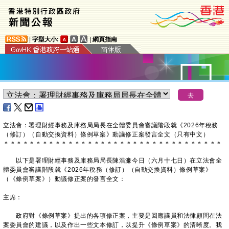
|
字型大小:
|
網頁指南
立法會：署理財經事務及庫務局局長在全體委員會審議階段就《2026年稅務
（修訂）（自動交換資料）條例草案》動議修正案發言全文（只有中文）
＊
＊
＊
＊
＊
＊
＊
＊
＊
＊
＊
＊
＊
＊
＊
＊
＊
＊
＊
＊
＊
＊
＊
＊
＊
＊
＊
＊
＊
＊
＊
＊
＊
＊
以下是署理財經事務及庫務局局長陳浩濂今日（六月十七日）在立法會全
體委員會審議階段就《2026年稅務（修訂）（自動交換資料）條例草案》
（《條例草案》）動議修正案的發言全文：
主席：
政府對《條例草案》提出的各項修正案，主要是回應議員和法律顧問在法
案委員會的建議，以及作出一些文本修訂，以提升《條例草案》的清晰度。我