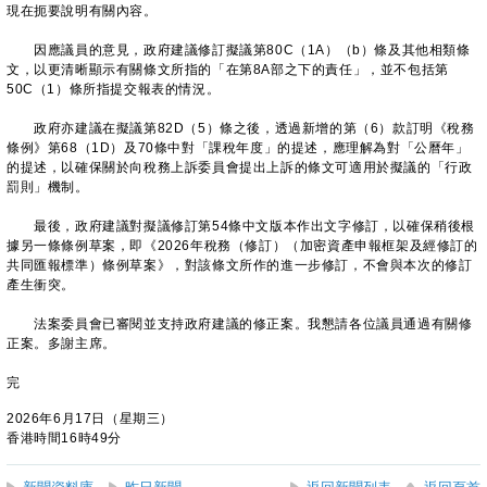
現在扼要說明有關內容。
因應議員的意見，政府建議修訂擬議第80C（1A）（b）條及其他相類條
文，以更清晰顯示有關條文所指的「在第8A部之下的責任」，並不包括第
50C（1）條所指提交報表的情況。
政府亦建議在擬議第82D（5）條之後，透過新增的第（6）款訂明《稅務
條例》第68（1D）及70條中對「課稅年度」的提述，應理解為對「公曆年」
的提述，以確保關於向稅務上訴委員會提出上訴的條文可適用於擬議的「行政
罰則」機制。
最後，政府建議對擬議修訂第54條中文版本作出文字修訂，以確保稍後根
據另一條條例草案，即《2026年稅務（修訂）（加密資產申報框架及經修訂的
共同匯報標準）條例草案》，對該條文所作的進一步修訂，不會與本次的修訂
產生衝突。
法案委員會已審閱並支持政府建議的修正案。我懇請各位議員通過有關修
正案。多謝主席。
完
2026年6月17日（星期三）
香港時間16時49分