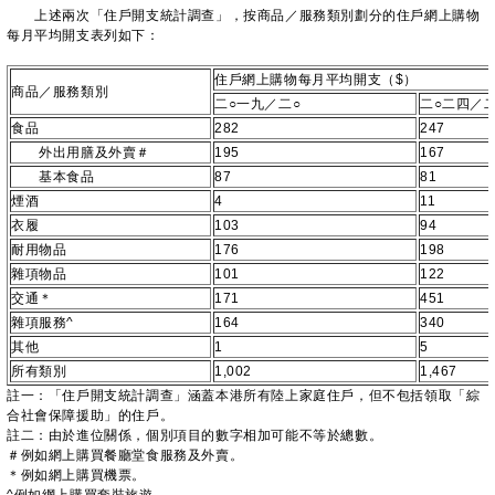
上述兩次「住戶開支統計調查」，按商品／服務類別劃分的住戶網上購物
每月平均開支表列如下：
住戶網上購物每月平均開支（$）
商品／服務類別
二○一九／二○
二○二四／
食品
282
247
外出用膳及外賣＃
195
167
基本食品
87
81
煙酒
4
11
衣履
103
94
耐用物品
176
198
雜項物品
101
122
交通＊
171
451
雜項服務^
164
340
其他
1
5
所有類別
1,002
1,467
註一：「住戶開支統計調查」涵蓋本港所有陸上家庭住戶，但不包括領取「綜
合社會保障援助」的住戶。
註二：由於進位關係，個別項目的數字相加可能不等於總數。
＃例如網上購買餐廳堂食服務及外賣。
＊例如網上購買機票。