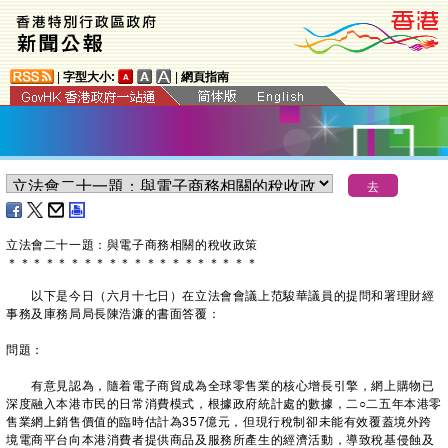
|
字型大小:
|
網頁指南
立法會二十一題：與電子商務相關的稅收政策
＊
＊
＊
＊
＊
＊
＊
＊
＊
＊
＊
＊
＊
＊
＊
＊
＊
＊
＊
＊
以下是今日（六月十七日）在立法會會議上范駿華議員的提問和署理財經
事務及庫務局局長陳浩濂的書面答覆：
問題：
有意見認為，隨着電子商貿成為全球零售業的核心增長引擎，網上購物已
深度融入本港市民的日常消費模式，根據政府統計處的數據，二○二五年本港零
售業網上銷售價值的臨時估計為357億元，但現行稅制卻未能有效覆蓋境外跨
境電商平台向本港消費者提供商品及服務所產生的經濟活動，導致稅基侵蝕及