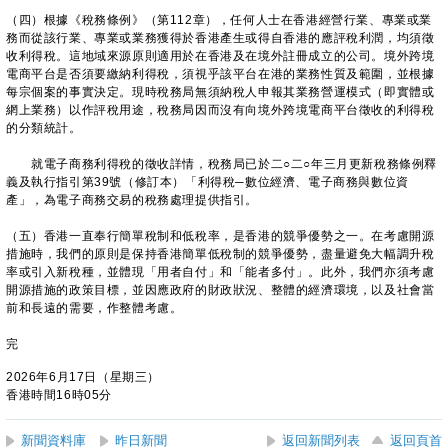
（四）根據《稅務條例》（第112章），任何人士在香港經營行業、專業或業
務而從該行業、專業或業務獲得於香港產生或得自香港的應評稅利潤，均須徵
收利得稅。這地域來源原則適用於在香港及在境外註冊成立的公司。境外跨境
電商平台是否須要繳納利得稅，須視乎該平台在港的業務性質及範圍，並根據
每宗個案的事實決定。現時稅務局無須納稅人申報其業務營運模式（即實體或
網上業務）以作評稅用途，稅務局因而沒有向境外跨境電商平台徵收的利得稅
的分類統計。
就電子商務利得稅的徵收詳情，稅務局已於二○二○年三月更新稅務條例釋
義及執行指引第39號（修訂本）「利得稅─數位經濟、電子商務與數位資
產」，為電子商務交易的稅務處理提供指引。
（五）香港一直奉行簡單稅制和低稅率，是香港的競爭優勢之一。在考慮開源
措施時，我們的原則是保持香港簡單低稅制的競爭優勢，盡量避免大幅調升稅
率或引入新稅種，並體現「用者自付」和「能者多付」。此外，我們亦須考慮
開源措施的政策目標，並因應政府的財政狀況、整體的經濟環境，以及社會當
前和長遠的需要，作整體考慮。
完
2026年6月17日（星期三）
香港時間16時05分
新聞資料庫
昨日新聞
返回新聞列表
返回頁首