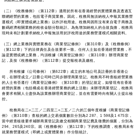
^例如網上購買套裝旅遊。
（二）《稅務條例》（第112章）適用於所有在香港經營的實體業務及透過互
聯網經營的業務，包括電子商貿業務。因此，稅務局無須納稅人申報其業務營
運模式（即實體或網上業務）以作評稅用途。稅務局因而沒有來自電子商務及
數碼經濟相關業務的稅收金額分類統計。為免增加納稅人的合規負擔，稅務局
現時未有計劃要求納稅人申報無須用於評稅用途的業務營運模式相關資料。
（三）網上業務與實體業務在《商業登記條例》（第310章）及《稅務條例》
（第112章）下的法律責任及合規要求一致。任何人士如在香港經營業務，不
論是實體或網上業務，均須根據《商業登記條例》（第310章）辦理商業登
記，及按《稅務條例》（第112章）提交報稅表及繳稅。
所有根據《公司條例》（第622章）成立的本地公司及註冊的非香港公
司，在辦理成立／註冊公司時已同步辦理商業登記。稅務局不時查核經營業務
的人士有否遵行《商業登記條例》（第310章）的登記規定，如發現有在香港
經營的業務（包括構成在香港經營業務的網上活動）未辦理商業登記，稅務局
會要求有關人士盡快為該業務辦理商業登記，並在有需要時向有關人士提出檢
控。
稅務局在二○二三／二四至二○二五／二六的三個年度根據《商業登記條
例》（第310章）查核的網上交易個案數目分別為2 287、1 598及1 475宗，
當中經查核後要求補辦商業登記及繳交相關商業登記費及徵費的個案，分別為
294、265及240宗。就《稅務條例》（第112章）下的稅務調查，稅務局未有
就業務營運模式（即網上或實體業務）作分類統計。