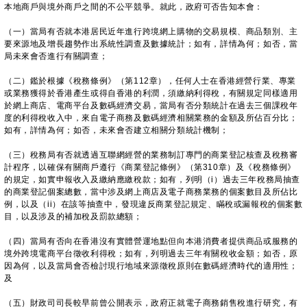
本地商戶與境外商戶之間的不公平競爭。就此，政府可否告知本會：
（一）當局有否就本港居民近年進行跨境網上購物的交易規模、商品類別、主
要來源地及增長趨勢作出系統性調查及數據統計；如有，詳情為何；如否，當
局未來會否進行有關調查；
（二）鑑於根據《稅務條例》（第112章），任何人士在香港經營行業、專業
或業務獲得於香港產生或得自香港的利潤，須繳納利得稅，有關規定同樣適用
於網上商店、電商平台及數碼經濟交易，當局有否分類統計在過去三個課稅年
度的利得稅收入中，來自電子商務及數碼經濟相關業務的金額及所佔百分比；
如有，詳情為何；如否，未來會否建立相關分類統計機制；
（三）稅務局有否就透過互聯網經營的業務制訂專門的商業登記核查及稅務審
計程序，以確保有關商戶遵行《商業登記條例》（第310章）及《稅務條例》
的規定，如實申報收入及繳納應繳稅款；如有，列明（i）過去三年稅務局抽查
的商業登記個案總數，當中涉及網上商店及電子商務業務的個案數目及所佔比
例，以及（ii）在該等抽查中，發現違反商業登記規定、瞞稅或漏報稅的個案數
目，以及涉及的補加稅及罰款總額；
（四）當局有否向在香港沒有實體營運地點但向本港消費者提供商品或服務的
境外跨境電商平台徵收利得稅；如有，列明過去三年有關稅收金額；如否，原
因為何，以及當局會否檢討現行地域來源徵稅原則在數碼經濟時代的適用性；
及
（五）財政司司長較早前曾公開表示，政府正就電子商務銷售稅進行研究，有