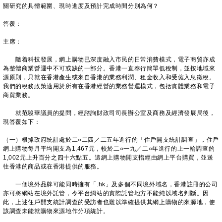
關研究的具體範圍、現時進度及預計完成時間分別為何？
答覆：
主席：
隨着科技發展，網上購物已深度融入市民的日常消費模式，電子商貿亦成
為整體商業營運中不可或缺的一部分。香港一直奉行簡單低稅制，並按地域來
源原則，只就在香港產生或來自香港的業務利潤、租金收入和受僱入息徵稅。
我們的稅務政策適用於所有在香港經營的業務營運模式，包括實體業務和電子
商貿業務。
就范駿華議員的提問，經諮詢財政司司長辦公室及商務及經濟發展局後，
現答覆如下：
（一）根據政府統計處於二○二四／二五年進行的「住戶開支統計調查」，住戶
網上購物每月平均開支為1,467元，較於二○一九／二○年進行的上一輪調查的
1,002元上升百分之四十六點五。這網上購物開支指經由網上平台購買，並送
往香港的商品或在香港提供的服務。
一個境外品牌可能同時擁有「.hk」及多個不同境外域名，香港註冊的公司
亦可將網站在境外託管，令平台網站的實際託管地方不能純以域名判斷。因
此，上述住戶開支統計調查的受訪者也難以準確提供其網上購物的來源地，使
該調查未能就購物來源地作分項統計。