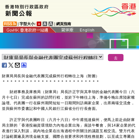
|
字型大小:
|
網頁指南
財庫局局長與金融代表團完成蘇州行程轉往上海（附圖）
＊
＊
＊
＊
＊
＊
＊
＊
＊
＊
＊
＊
＊
＊
＊
＊
＊
＊
＊
＊
＊
＊
＊
＊
＊
財經事務及庫務局（財庫局）局長許正宇與其率領的金融代表團今日（六
月十七日）完成在蘇州的訪問行程，並於下午轉往上海，準備今晚出席陸家嘴
論壇。代表團一行在蘇州期間短短一日期間到訪兩家企業，出席兩場交流會，
並與蘇州巿委書記和中國人民銀行江蘇省分行行長會面。
許正宇與代表團昨日（六月十六日）中午甫抵達蘇州，便馬上前赴由財庫
局主辦的「香港投融資環境助力內地企業出海」座談午餐會，與14家企業的代
表進行深入對談，就內地企業在出海過程中所關注的議題互相交流。雙方代表
討論範圍遍及跨境金融支援、國際合規要求和跨境稅務規劃，以至成立專屬自