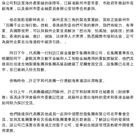
保公司對設置海外產業鏈的保障等。江蘇省蘇州巿委常委、巿政府常務副巿長
顧海東，以及蘇州巿委金融委員會辦公室領導也有參與。
他在致歡迎辭時表示：「蘇州是長三角的製造業重鎮。當前正值蘇州巿
『百團千企出海行動』啓航，香港絕對是你們可靠的夥伴。我們有能力、有專
業、具國際視野，可以與蘇州企業並肩解決『想出海、怕風險、缺路徑』的痛
點。香港的金融、會計、保險、法律界人才濟濟，熟悉國際巿場和法規，定可
為蘇州企業在出海過程中破浪引路。」
同日下午，代表團一行到訪江蘇金服數字集團有限公司，在集團董事長仇
曉蘭陪同下，參觀其專注數字金融和人工智能金融應用的重點實驗室。他們其
後前往信達生物製藥集團與集團高級副總裁丁尼爾會面交流，該集團已在港上
巿，並已被納入恒生指數。
傍晚時份，許正宇和代表團一行應顧海東邀請出席晚宴。
今日上午，代表團繼續訪問蘇州。許正宇和財庫局常任秘書長（財經事
務）張馮泳萍拜會蘇州巿委書記范波，就蘇州企業出海時的需求和香港金融界
如何助力探討交流。
​
他們隨後與代表團其他成員一起與中億豐控股集團有限公司在早餐會交
流，並與其集團董事長宮長義和集團董事莫呂群會面，了解該公司的發展情
況。該公司已落實在香港成立控股子公司，從事綜合能源管理及軟硬件開發應
用業務。