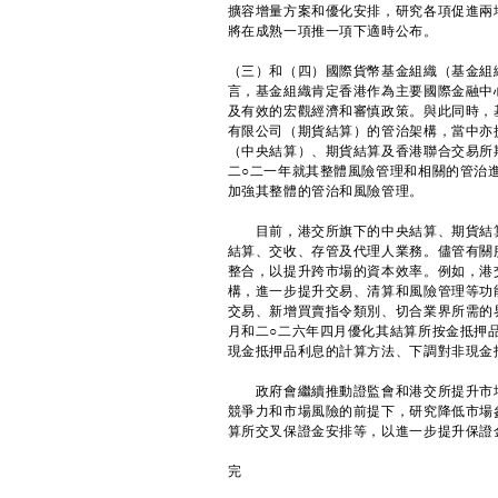
擴容增量方案和優化安排，研究各項促進兩
將在成熟一項推一項下適時公布。
（三）和（四）國際貨幣基金組織（基金組
言，基金組織肯定香港作為主要國際金融中
及有效的宏觀經濟和審慎政策。與此同時，
有限公司（期貨結算）的管治架構，當中亦
（中央結算）、期貨結算及香港聯合交易所
二○二一年就其整體風險管理和相關的管治
加強其整體的管治和風險管理。
目前，港交所旗下的中央結算、期貨結算
結算、交收、存管及代理人業務。儘管有關
整合，以提升跨市場的資本效率。例如，港
構，進一步提升交易、清算和風險管理等功
交易、新增買賣指令類別、切合業界所需的
月和二○二六年四月優化其結算所按金抵押
現金抵押品利息的計算方法、下調對非現金
政府會繼續推動證監會和港交所提升市場
競爭力和市場風險的前提下，研究降低市場
算所交叉保證金安排等，以進一步提升保證
完