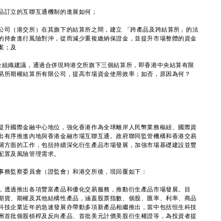
品訂立的互聯互通機制的進展如何；
公司（港交所）在其旗下的結算所之間，建立 「跨產品及跨結算所」的法
的持倉進行風險對沖，從而減少重複繳納保證金，並提升市場整體的資金
案；及
金組織建議，通過合併現時港交所旗下三個結算所，即香港中央結算有限
易所期權結算所有限公司，提高市場資金使用效率；如否，原因為何？
升國際金融中心地位，強化香港作為全球離岸人民幣業務樞紐、國際資
出有序推進內地與香港金融市場互聯互通。政府聯同監管機構和香港交易
關方面的工作，包括持續深化衍生產品市場發展，加強市場基礎建設並豐
配置及風險管理需求。
務監察委員會（證監會）和港交所後，現回覆如下：
，透過推出各項豐富產品和優化交易服務，推動衍生產品市場發展。目
期貨、期權及其他結構性產品，涵蓋股票指數、個股、匯率、利率、商品
科技企業近年的急速發展亦帶動多項新產品相繼推出，當中包括恒生科技
洲首批個股槓桿及反向產品、首批美元計價美股衍生權證等，為投資者提