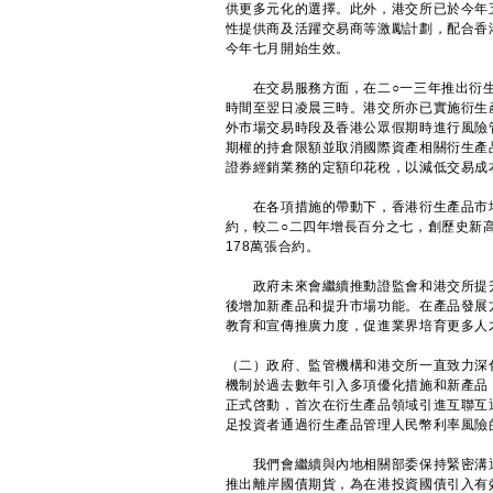
供更多元化的選擇。此外，港交所已於今年
性提供商及活躍交易商等激勵計劃，配合香
今年七月開始生效。
在交易服務方面，在二○一三年推出衍生
時間至翌日凌晨三時。港交所亦已實施衍生
外市場交易時段及香港公眾假期時進行風險
期權的持倉限額並取消國際資產相關衍生產
證券經銷業務的定額印花稅，以減低交易成
在各項措施的帶動下，香港衍生產品市場的
約，較二○二四年增長百分之七，創歷史新
178萬張合約。
政府未來會繼續推動證監會和港交所提升
後增加新產品和提升市場功能。在產品發展
教育和宣傳推廣力度，促進業界培育更多人
（二）政府、監管機構和港交所一直致力深
機制於過去數年引入多項優化措施和新產品
正式啓動，首次在衍生產品領域引進互聯互
足投資者通過衍生產品管理人民幣利率風險
我們會繼續與內地相關部委保持緊密溝通
推出離岸國債期貨，為在港投資國債引入有