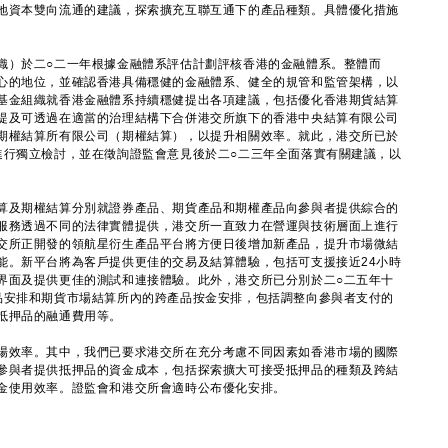
地資本雙向流通的建議，探索擴充互聯互通下的產品種類。具體優化措施
織）於二○二一年根據金融體系評估計劃評核香港的金融體系。整體而
心的地位，並確認香港具備穩健的金融體系、健全的規管和監管架構，以
基金組織就香港金融體系持續穩健提出各項建議，包括優化香港期貨結算
提及可透過在適當的治理結構下合併港交所旗下的香港中央結算有限公司
期權結算所有限公司（期權結算），以提升相關效率。就此，港交所已於
進行獨立檢討，並在徵詢證監會意見後於二○二三年全面落實有關建議，以
及期權結算分別就證券產品、期貨產品和期權產品向參與者提供綜合的
服務透過不同的法律實體提供，港交所一直致力在營運與技術層面上進行
交所正開發的領航星衍生產品平台將方便日後增加新產品，提升市場微結
能。新平台將為客戶提供更佳的交易及結算體驗，包括可支援接近24小時
界面及提供更佳的測試和連接體驗。此外，港交所已分別於二○二五年十
品安排和期貨市場結算所內的跨產品按金安排，包括調整向參與者支付的
抵押品的融通費用等。
效率。其中，我們已要求港交所在充分考慮不同因素如香港市場的國際
參與者提供抵押品的資金成本，包括探索擴大可接受抵押品的種類及跨結
金使用效率。證監會和港交所會適時公布優化安排。