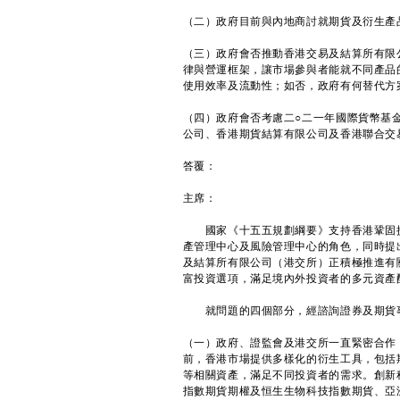
（二）政府目前與內地商討就期貨及衍生產
（三）政府會否推動香港交易及結算所有限
律與營運框架，讓市場參與者能就不同產品
使用效率及流動性；如否，政府有何替代方
（四）政府會否考慮二○二一年國際貨幣基
公司、香港期貨結算有限公司及香港聯合交
答覆：
主席：
國家《十五五規劃綱要》支持香港鞏固提
產管理中心及風險管理中心的角色，同時提
及結算所有限公司（港交所）正積極推進有
富投資選項，滿足境內外投資者的多元資產
就問題的四個部分，經諮詢證券及期貨事
（一）政府、證監會及港交所一直緊密合作
前，香港市場提供多樣化的衍生工具，包括
等相關資產，滿足不同投資者的需求。創新
指數期貨期權及恒生生物科技指數期貨、亞