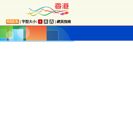
|
字型大小:
|
網頁指南