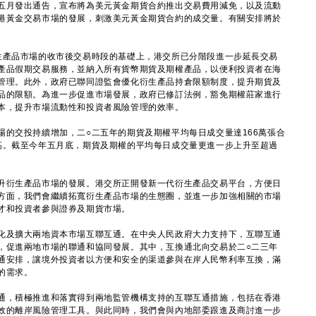
五月發出通告，宣布將為美元黃金期貨合約推出交易費用減免，以及流動
港黃金交易市場的發展，刺激美元黃金期貨合約的成交量。有關安排將於
產品市場的收市後交易時段的基礎上，港交所已分階段進一步延長交易
產品假期交易服務，並納入所有貨幣期貨及期權產品，以便利投資者在海
管理。此外，政府已聯同證監會優化衍生產品持倉限額制度，提升期貨及
品的限額。為進一步促進市場發展，政府已修訂法例，豁免期權莊家進行
本，提升市場流動性和投資者風險管理的效率。
交投持續增加，二○二五年的期貨及期權平均每日成交量達166萬張合
高。截至今年五月底，期貨及期權的平均每日成交量更進一步上升至超過
衍生產品市場的發展。港交所正開發新一代衍生產品交易平台，方便日
方面，我們會繼續拓寬衍生產品市場的生態圈，並進一步加強相關的市場
才和投資者參與證券及期貨市場。
化及擴大兩地資本市場互聯互通。在中央人民政府大力支持下，互聯互通
，促進兩地市場的聯通和協同發展。其中，互換通北向交易於二○二三年
通安排，讓境外投資者以方便和安全的渠道參與在岸人民幣利率互換，滿
的需求。
，積極推進和落實得到兩地監管機構支持的互聯互通措施，包括在香港
效的離岸風險管理工具。與此同時，我們會與內地部委跟進及商討進一步