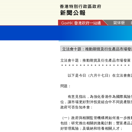
立法會十題：推動期貨及衍生產品市場發展
＊
＊
＊
＊
＊
＊
＊
＊
＊
＊
＊
＊
＊
＊
＊
＊
＊
＊
＊
以下是今日（六月十七日）在立法會會議
問題：
有意見指出，為強化香港作為國際風險管
位，讓市場更好對沖投資組合中不同資產類
政府可否告知本會：
（一）政府與相關監管機構將如何進一步推
包括：研究推出相關的激勵計劃；豐富產品
好管理風險；及吸納和培養相關人才；