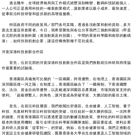
過去幾年，全球經濟格局與工作模式經歷深刻轉變，數碼科技賦能個人，
一人公司正是善用科技的一種新創業模式，讓創業者以最小成本、最快速度，
從事前沿科技研發和提供新的高增值服務。
特區政府不同的政策局／部門各司其職，透過各項創業和創科資助，多方
面去支援這班創業者。今日，我希望聚焦與各位分享我們三個創科園區（即是
在北部的港深創科園（港深創新及科技園）、中間的香港科學園和南部的數碼
港），如何扶助初創企業，讓這些獨角獸種子茁壯成長。
河套深港科技創新合作區
首先，位於北部的河套深港科技創新合作區是我們推動前沿科研與跨境協
作最重要的試驗場。
香港園區具備無可比擬的「一區兩園」跨境優勢。在地理上，香港園區與
深圳園區僅一河之隔；在制度上，香港園區融合了「一國兩制」下香港國際
化、法治、資金自由等優勢，以及毗連深圳園區在產業鏈、市場與政策支持的
便利。「超級聯繫人」的角色，讓河套成為突破常規、大膽試錯的最佳土壤。
首先，在前沿科技層面，我們敢闖出舒適區。生命健康、人工智能、量子
科技、先進材料等前沿科技領域的突破，往往始於一個大膽的假設、一次跨界
的碰撞。河套香港園區可以透過更靈活的數據流動政策、便利化的科研設備與
樣本跨境使用機制，吸引全球頂尖科學家與團隊進駐。園區要促成、便利企業
及科研人員探索「從零到一」的突破。例如，在生命健康領域，我們正推動在
河套設立生命健康研發院總院，匯聚香港各大學在生命健康及人工智能領域的