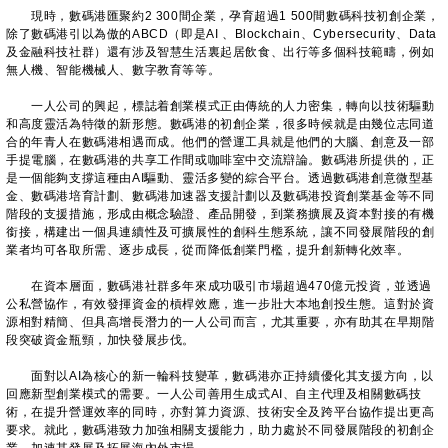
現時，數碼港匯聚約2 300間企業，孕育超過1 500間數碼科技初創企業，
除了數碼港引以為傲的ABCD（即是AI 、Blockchain、Cybersecurity、Data
及金融科技社群）還有涉及智慧生活裏起居飲食、出行等多個科技範疇，例如
無人機、智能機械人、數字教育等等。
一人公司的興起，標誌着創業模式正由傳統的人力密集，轉向以技術驅動
和高度靈活為特徵的新形態。數碼港的初創企業，很多時候就是由幾位志同道
合的年青人在數碼港相遇而成。他們的營運工具就是他們的大腦、創意及一部
手提電腦，在數碼港的共享工作間或咖啡室中交流辯論。數碼港所提供的，正
是一個能夠支撐這種由AI驅動、靈活多變的綜合平台。透過數碼港創意微型基
金、數碼港培育計劃、數碼港加速器支援計劃以及數碼港投資創業基金等不同
階段的支援措施，形成由概念驗證、產品開發，到業務擴展及資本對接的有機
銜接，構建出一個具連續性及可擴展性的創科生態系統，讓不同發展階段的創
業者均可各取所需、逐步成長，從而降低創業門檻，提升創新轉化效率。
在資本層面，數碼港社群多年來成功吸引市場超過470億元投資，並透過
公私營協作，有效發揮資金的槓桿效應，進一步壯大本地創投生態。這對於資
源相對精簡、但具高增長潛力的一人公司而言，尤其重要，亦有助其在早期階
段突破資金瓶頸，加快發展步伐。
面對以AI為核心的新一輪科技變革，數碼港亦正持續優化其支援方向，以
回應新型創業模式的需要。一人公司善用生成式AI、自主代理及相關數碼技
術，在提升營運效率的同時，亦對算力資源、技術安全及跨平台協作提出更高
要求。就此，數碼港致力加強相關支援能力，助力處於不同發展階段的初創企