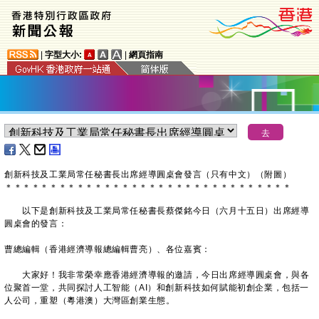
|
字型大小:
|
網頁指南
創新科技及工業局常任秘書長出席經導圓桌會發言（只有中文）（附圖）
＊
＊
＊
＊
＊
＊
＊
＊
＊
＊
＊
＊
＊
＊
＊
＊
＊
＊
＊
＊
＊
＊
＊
＊
＊
＊
＊
＊
＊
＊
＊
＊
以下是創新科技及工業局常任秘書長蔡傑銘今日（六月十五日）出席經導
圓桌會的發言：
曹總編輯（香港經濟導報總編輯曹亮）、各位嘉賓：
大家好！我非常榮幸應香港經濟導報的邀請，今日出席經導圓桌會，與各
位聚首一堂，共同探討人工智能（AI）和創新科技如何賦能初創企業，包括一
人公司，重塑（粵港澳）大灣區創業生態。