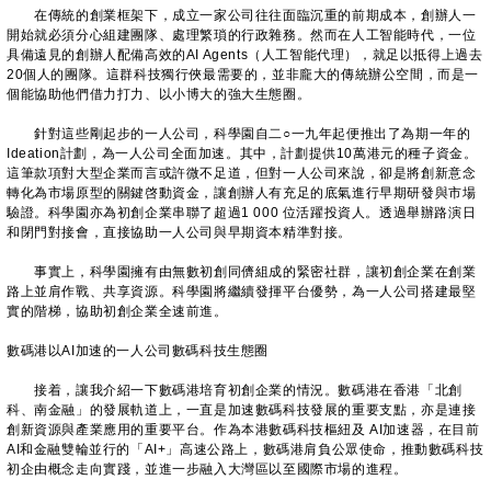
在傳統的創業框架下，成立一家公司往往面臨沉重的前期成本，創辦人一
開始就必須分心組建團隊、處理繁瑣的行政雜務。然而在人工智能時代，一位
具備遠見的創辦人配備高效的AI Agents（人工智能代理），就足以抵得上過去
20個人的團隊。這群科技獨行俠最需要的，並非龐大的傳統辦公空間，而是一
個能協助他們借力打力、以小博大的強大生態圈。
針對這些剛起步的一人公司，科學園自二○一九年起便推出了為期一年的
Ideation計劃，為一人公司全面加速。其中，計劃提供10萬港元的種子資金。
這筆款項對大型企業而言或許微不足道，但對一人公司來說，卻是將創新意念
轉化為市場原型的關鍵啓動資金，讓創辦人有充足的底氣進行早期研發與市場
驗證。科學園亦為初創企業串聯了超過1 000 位活躍投資人。透過舉辦路演日
和閉門對接會，直接協助一人公司與早期資本精準對接。
事實上，科學園擁有由無數初創同儕組成的緊密社群，讓初創企業在創業
路上並肩作戰、共享資源。科學園將繼續發揮平台優勢，為一人公司搭建最堅
實的階梯，協助初創企業全速前進。
數碼港以AI加速的一人公司數碼科技生態圈
接着，讓我介紹一下數碼港培育初創企業的情況。數碼港在香港「北創
科、南金融」的發展軌道上，一直是加速數碼科技發展的重要支點，亦是連接
創新資源與產業應用的重要平台。作為本港數碼科技樞紐及 AI加速器，在目前
AI和金融雙輪並行的「AI+」高速公路上，數碼港肩負公眾使命，推動數碼科技
初企由概念走向實踐，並進一步融入大灣區以至國際市場的進程。