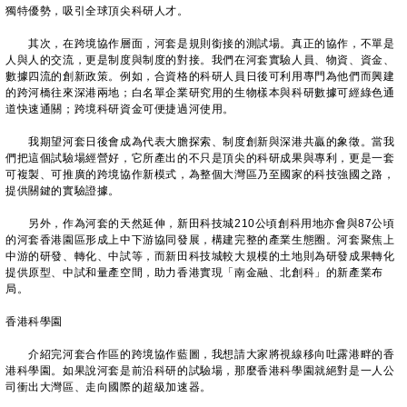
獨特優勢，吸引全球頂尖科研人才。
其次，在跨境協作層面，河套是規則銜接的測試場。真正的協作，不單是
人與人的交流，更是制度與制度的對接。我們在河套實驗人員、物資、資金、
數據四流的創新政策。例如，合資格的科研人員日後可利用專門為他們而興建
的跨河橋往來深港兩地；白名單企業研究用的生物樣本與科研數據可經綠色通
道快速通關；跨境科研資金可便捷過河使用。
我期望河套日後會成為代表大膽探索、制度創新與深港共贏的象徵。當我
們把這個試驗場經營好，它所產出的不只是頂尖的科研成果與專利，更是一套
可複製、可推廣的跨境協作新模式，為整個大灣區乃至國家的科技強國之路，
提供關鍵的實驗證據。
另外，作為河套的天然延伸，新田科技城210公頃創科用地亦會與87公頃
的河套香港園區形成上中下游協同發展，構建完整的產業生態圈。河套聚焦上
中游的研發、轉化、中試等，而新田科技城較大規模的土地則為研發成果轉化
提供原型、中試和量產空間，助力香港實現「南金融、北創科」的新產業布
局。
香港科學園
介紹完河套合作區的跨境協作藍圖，我想請大家將視線移向吐露港畔的香
港科學園。如果說河套是前沿科研的試驗場，那麼香港科學園就絕對是一人公
司衝出大灣區、走向國際的超級加速器。