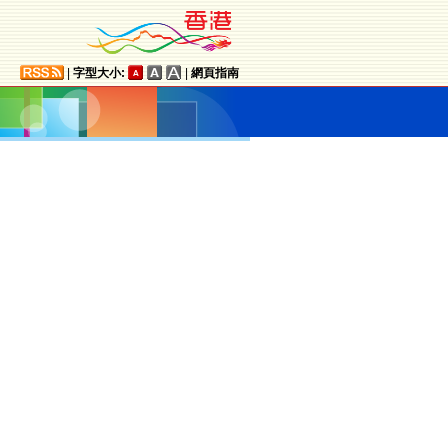
|
字型大小:
|
網頁指南