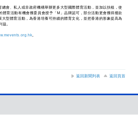
總會、私人或非政府機構舉辦更多大型國際體育活動，並加以扶植，使
的體育活動有機會獲委員會授予「M」品牌認可，部分活動更會獲得撥款
展大型體育活動，為香港培養可持續的體育文化，並把香港的形象提高為
利益。
w.mevents.org.hk
。
返回新聞列表
返回頁首