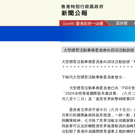
大型體育活動事務委員會向四項活動頒授「
＊
＊
＊
＊
＊
＊
＊
＊
＊
＊
＊
＊
＊
＊
＊
＊
＊
＊
＊
下稿代大型體育活動事務委員會發出：
大型體育活動事務委員會已向「FIDE世
「2026永明香港國際龍舟邀請賽」（六月
月八至十二日）及「嘉里世界劍擊錦標賽20
委員會主席吳守基今日（六月十五日）表
月舉行的國際象棋與龍舟競渡，一靜一動，
與團隊精神。七月除了世界頂級女排國家隊
與旅客可以近距離觀賞世界級運動員的巔峰
分彰顯了香港作為國際體育盛事之都的獨特