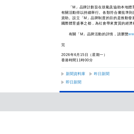
「M」品牌計劃旨在鼓勵及協助本地體育
有關活動得以持續舉行。各類符合審批準則
資助。設立「M」品牌制度的目的是推動發
國際體育盛事之都，為社會帶來實質的經濟
有關「M」品牌活動的詳情，請瀏覽
ww
完
2026年6月15日（星期一）
香港時間11時00分
新聞資料庫
昨日新聞
即日新聞