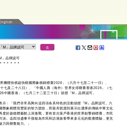
M」品牌認可
＊
＊
＊
＊
＊
＊
界團體快棋超快棋國際象棋錦標賽2026」（六月十七至二十一日）、
二十七及二十八日）、「中國人壽（海外）世界女排聯賽香港2026」（七
26中國香港」（七月二十二至三十日）頒授「M」品牌認可。
示：「我們非常高興向這四項各具特色的活動頒授『M』品牌認可。六
國際象棋體現豐富的智力競技，而龍舟競渡則展示出濃厚的傳統中華文化
再度於啟德體藝館上演激戰，更有首次落戶香港的世界劍擊錦標賽，市民
對決。這四項盛事不僅能為市民和訪港旅客帶來多元化的觀賽體驗，更充
魅力與辦賽能力。」