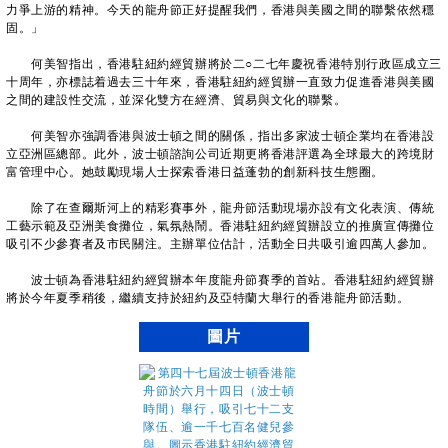
力爭上游的精神。今天的龍舟節正好提醒我們，香港與美國之間的聯繫依然穩
固。」
何美智指出，香港駐紐約經貿辦將於二○二七年慶祝香港特別行政區成立三
十周年，亦標誌着過去三十年來，香港駐紐約經貿辦一直致力促進香港與美國
之間的建設性交流，並深化雙方在經濟、貿易與文化的聯繫。
何美智亦強調香港與波士頓之間的關係，指出多家波士頓企業均在香港設
立亞洲區總部。此外，波士頓諮詢公司近期更將香港評選為全球最大的跨境財
富管理中心。她鼓勵現場人士探索香港日益蓬勃的創新科技生態圈。
除了在查爾斯河上的精彩賽事外，龍舟節活動現場亦設有文化表演、傳統
工藝示範及亞洲美食攤位，氣氛熱鬧。香港駐紐約經貿辦設立的推廣宣傳攤位
吸引不少參賽者及市民關注。主辦單位估計，活動全日共吸引逾四萬人參加。
波士頓為香港駐紐約經貿辦本年度龍舟節賽季的首站。香港駐紐約經貿辦
將於今年夏季稍後，繼續支持於紐約及亞特蘭大舉行的香港龍舟節活動。
圖片