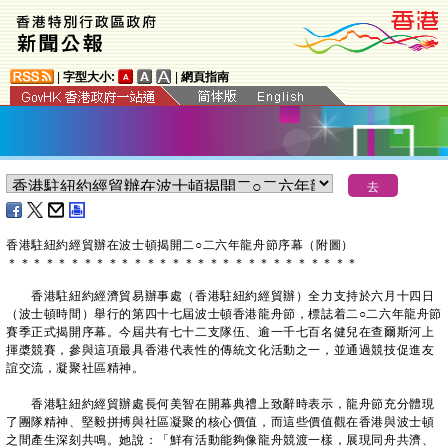
|
字型大小:
|
網頁指南
香港駐紐約經貿辦在波士頓揭開二○二六年龍舟節序幕（附圖）
＊
＊
＊
＊
＊
＊
＊
＊
＊
＊
＊
＊
＊
＊
＊
＊
＊
＊
＊
＊
＊
＊
＊
＊
＊
＊
＊
＊
香港駐紐約經濟貿易辦事處（香港駐紐約經貿辦）全力支持於六月十四日
（波士頓時間）舉行的第四十七屆波士頓香港龍舟節，標誌着二○二六年龍舟節
賽季正式揭開序幕。今屆共有七十二支隊伍、逾一千七百名健兒在查爾斯河上
揮槳競賽，參與這項最具香港代表性的傳統文化活動之一，並通過競技促進友
誼交流，凝聚社區精神。
香港駐紐約經貿辦處長何美智在開幕典禮上致辭時表示，龍舟節充分體現
了團隊精神、堅毅拼搏與社區凝聚的核心價值，而這些價值觀在香港與波士頓
之間產生深刻共鳴。她說：「鮮有活動能夠像龍舟競渡一樣，展現同舟共濟、