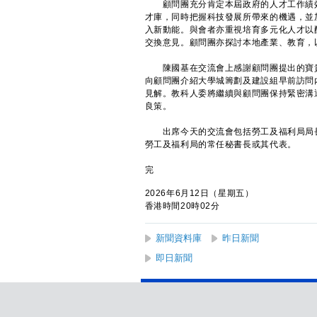
顧問團充分肯定本屆政府的人才工作績效
才庫，同時把握科技發展所帶來的機遇，並
入新動能。與會者亦重視培育多元化人才以
交換意見。顧問團亦探討本地產業、教育，
陳國基在交流會上感謝顧問團提出的寶貴
向顧問團介紹大學城籌劃及建設組早前訪問
見解。教科人委將繼續與顧問團保持緊密溝
良策。
出席今天的交流會包括勞工及福利局局長
勞工及福利局的常任秘書長或其代表。
完
2026年6月12日（星期五）
香港時間20時02分
新聞資料庫
昨日新聞
即日新聞