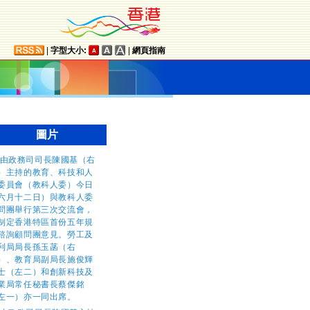
|
字型大小:
|
網頁指南
圖片