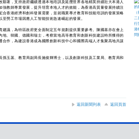
顯著，支持政府繼續透過本地培訓及延攬世界各地精英持續壯大本港人
加強教師專業發展，提升培育本地人才的效能，為香港高質量發展持續注
配合香港經濟和創科發展需要，並就職業專才教育和技能培訓的發展策略
以至勞工市場因應人工智能技術急速崛起的發展。
建議，為特區政府更全面制定五年規劃提供重要參考。陳國基亦在會上
內地、韓國、德國和瑞士，考察當地高等教育和創新科技建設時所獲得的
通合作，為建設香港成為國際創新科技中心和國際高端人才集聚高地共謀
孫玉菡、教育局副局長施俊輝博士，以及創新科技及工業局、教育局和
返回新聞列表
返回頁首