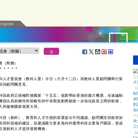
會（附圖）
＊
＊
＊
＊
＊
人才委員會（教科人委）今日（六月十二日）與教科人委顧問團舉行第
諮詢顧問團意見。
區政府正積極對接國家「十五五」規劃帶給香港的龐大機遇，全速編制
團指出具前瞻性和策略性的中長期規劃將能進一步強化政策之間的銜接，
入和服務國家發展大局。
技（創科）、教育和人才方面的部署提出不同建議。顧問團支持政府加
新田科技城的建設，並建議吸引更多海内外優秀科技企業落戶園區，形成
在港創科人才提供發展機會。