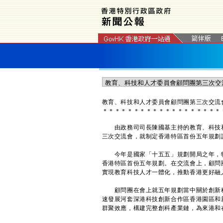
教育、科技和人才委員會顧問團第三次交流
＊
＊
＊
＊
＊
＊
＊
＊
＊
＊
＊
＊
＊
＊
＊
＊
＊
＊
＊
由政務司司長陳國基主持的教育、科技和
三次交流會，就制定香港特區首份五年規劃
今年是國家「十五五」規劃開局之年，特
香港特區首份五年規劃。在交流會上，顧問
實現教育科技人才一體化，推動香港更好融
顧問團在會上就五年規劃當中關於創新科
速發展河套深港科技創新合作區香港園區和
群聚效應，構建完整創科產業鏈，為來港和