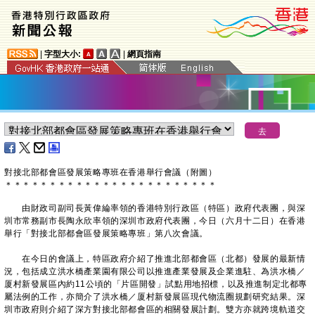
|
字型大小:
|
網頁指南
​對接北部都會區發展策略專班在香港舉行會議（附圖）
＊
＊
＊
＊
＊
＊
＊
＊
＊
＊
＊
＊
＊
＊
＊
＊
＊
＊
＊
＊
＊
＊
＊
＊
由財政司副司長黃偉綸率領的香港特別行政區（特區）政府代表團，與深
圳市常務副市長陶永欣率領的深圳市政府代表團，今日（六月十二日）在香港
舉行「對接北部都會區發展策略專班」第八次會議。
在今日的會議上，特區政府介紹了推進北部都會區（北都）發展的最新情
況，包括成立洪水橋產業園有限公司以推進產業發展及企業進駐、為洪水橋／
厦村新發展區內約11公頃的「片區開發」試點用地招標，以及推進制定北都專
屬法例的工作，亦簡介了洪水橋／厦村新發展區現代物流圈規劃研究結果。深
圳市政府則介紹了深方對接北部都會區的相關發展計劃。雙方亦就跨境軌道交